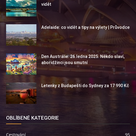
vidět
Adelaide: co vidět a tipy na výlety | Průvodce
Den Austrálie: 26.ledna 2025. Někdo slaví,
aboridžinci jsou smutní
Letenky z Budapešti do Sydney za 17 990 Kč
OBLÍBENÉ KATEGORIE
Cestování
95