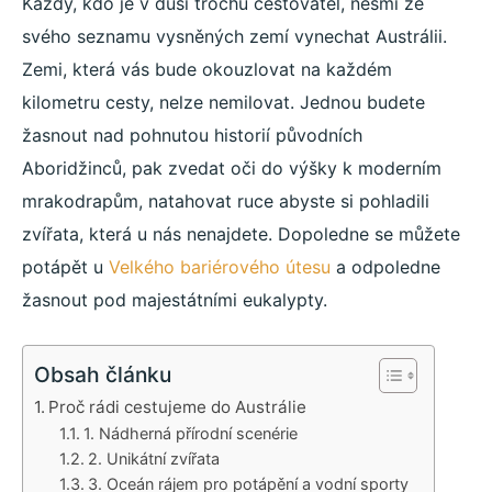
Každý, kdo je v duši trochu cestovatel, nesmí ze
svého seznamu vysněných zemí vynechat Austrálii.
Zemi, která vás bude okouzlovat na každém
kilometru cesty, nelze nemilovat. Jednou budete
žasnout nad pohnutou historií původních
Aboridžinců, pak zvedat oči do výšky k moderním
mrakodrapům, natahovat ruce abyste si pohladili
zvířata, která u nás nenajdete. Dopoledne se můžete
potápět u
Velkého bariérového útesu
a odpoledne
žasnout pod majestátními eukalypty.
Obsah článku
Proč rádi cestujeme do Austrálie
1. Nádherná přírodní scenérie
2. Unikátní zvířata
3. Oceán rájem pro potápění a vodní sporty