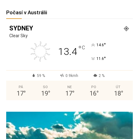
Počasí v Austrálii
SYDNEY
Clear Sky
°
14.6
°
C
13.4
°
11.6
59 %
0.9kmh
2 %
PÁ
SO
NE
PO
ÚT
17
°
19
°
17
°
16
°
18
°