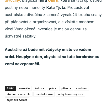
divočiny
. Magická
hora
Uluru
, která se tyčí uprostřed
pustiny nebo monolity
Kata Tjuta
. Procestovat
australskou divočinu znamená vynaložit trochu snahy
při plánování a organizovaní, ale získáte mnohem
více! Vynaložená investice je malou cenou za
úchvatné zážitky.
Austrálie už bude mít vždycky místo ve vašem
srdci. Neuplyne den, abyste si na tuto čarokrásnou
zemi nevzpomněli.
TAGY
austrálie
kultura
práce
příroda
studium
studium v austrálii
turistická víza
velký bariérový útes
zajímavá zvířata