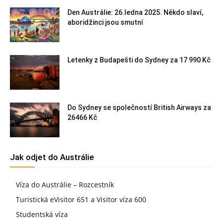
Den Austrálie: 26.ledna 2025. Někdo slaví,
aboridžinci jsou smutní
Letenky z Budapešti do Sydney za 17 990 Kč
Do Sydney se společností British Airways za
26466 Kč
Jak odjet do Austrálie
Víza do Austrálie – Rozcestník
Turistická eVisitor 651 a Visitor víza 600
Studentská víza