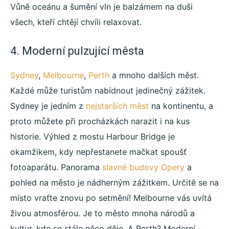
Vůně oceánu a šumění vln je balzámem na duši
všech, kteří chtějí chvíli relaxovat.
4. Moderní pulzující města
Sydney
,
Melbourne
,
Perth
a mnoho dalších měst.
Každé může turistům nabídnout jedinečný zážitek.
Sydney je jedním z
nejstarších měst
na kontinentu, a
proto můžete při procházkách narazit i na kus
historie. Výhled z mostu Harbour Bridge je
okamžikem, kdy nepřestanete mačkat spoušť
fotoaparátu. Panorama
slavné budovy Opery
a
pohled na město je nádherným zážitkem. Určitě se na
místo vraťte znovu po setmění! Melbourne vás uvítá
živou atmosférou. Je to město mnoha národů a
kultur, kde se stále něco děje. A Perth? Moderní