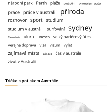
Perth
národní park
pláže
pronájem auta
potápění
příroda
práce
práce v austrálii
sport
rozhovor
studium
sydney
studium v austrálii
surfování
uluru
velký bariérový útes
unesco
Tasmánie
veřejná doprava
víza
vízum
výlet
zajímavá místa
čas v austrálii
zábava
život v Austrálii
Tričko s potiskem Austrálie