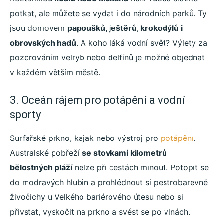
potkat, ale můžete se vydat i do národních parků. Ty
jsou domovem
papoušků, ještěrů, krokodýlů i
obrovských hadů
. A koho láká vodní svět? Výlety za
pozorováním velryb nebo delfínů je možné objednat
v každém větším městě.
3. Oceán rájem pro potápění a vodní
sporty
Surfařské prkno, kajak nebo výstroj pro
potápění
.
Australské pobřeží
se stovkami kilometrů
bělostných pláží
nelze při cestách minout. Potopit se
do modravých hlubin a prohlédnout si pestrobarevné
živočichy u Velkého bariérového útesu nebo si
přivstat, vyskočit na prkno a svést se po vlnách.