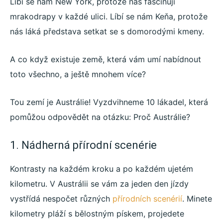
Líbí se nám New York, protože nás fascinují
mrakodrapy v každé ulici. Líbí se nám Keňa, protože
nás láká představa setkat se s domorodými kmeny.
A co když existuje země, která vám umí nabídnout
toto všechno, a ještě mnohem více?
Tou zemí je Austrálie! Vyzdvihneme 10 lákadel, která
pomůžou odpovědět na otázku: Proč Austrálie?
1. Nádherná přírodní scenérie
Kontrasty na každém kroku a po každém ujetém
kilometru. V Austrálii se vám za jeden den jízdy
vystřídá nespočet různých
přírodních scenérií
. Minete
kilometry pláží s bělostným pískem, projedete