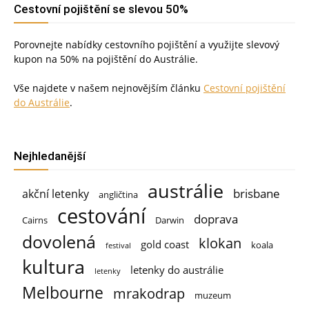
Cestovní pojištění se slevou 50%
Porovnejte nabídky cestovního pojištění a využijte slevový
kupon na 50% na pojištění do Austrálie.
Vše najdete v našem nejnovějším článku
Cestovní pojištění
do Austrálie
.
Nejhledanější
austrálie
brisbane
akční letenky
angličtina
cestování
doprava
Cairns
Darwin
dovolená
klokan
gold coast
koala
festival
kultura
letenky do austrálie
letenky
Melbourne
mrakodrap
muzeum