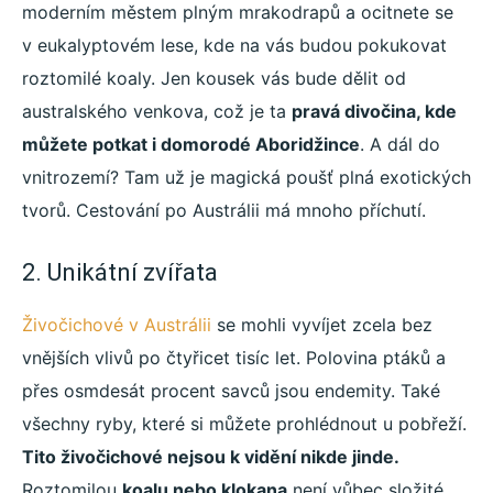
moderním městem plným mrakodrapů a ocitnete se
v eukalyptovém lese, kde na vás budou pokukovat
roztomilé koaly. Jen kousek vás bude dělit od
australského venkova, což je ta
pravá divočina, kde
můžete potkat i domorodé Aboridžince
. A dál do
vnitrozemí? Tam už je magická poušť plná exotických
tvorů. Cestování po Austrálii má mnoho příchutí.
2. Unikátní zvířata
Živočichové v Austrálii
se mohli vyvíjet zcela bez
vnějších vlivů po čtyřicet tisíc let. Polovina ptáků a
přes osmdesát procent savců jsou endemity. Také
všechny ryby, které si můžete prohlédnout u pobřeží.
Tito živočichové nejsou k vidění nikde jinde.
Roztomilou
koalu nebo klokana
není vůbec složité