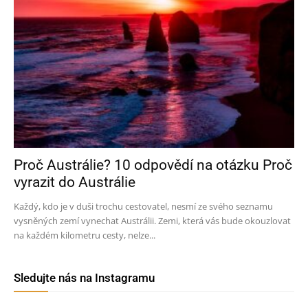
Proč Austrálie? 10 odpovědí na otázku Proč
vyrazit do Austrálie
Každý, kdo je v duši trochu cestovatel, nesmí ze svého seznamu
vysněných zemí vynechat Austrálii. Zemi, která vás bude okouzlovat
na každém kilometru cesty, nelze...
Sledujte nás na Instagramu