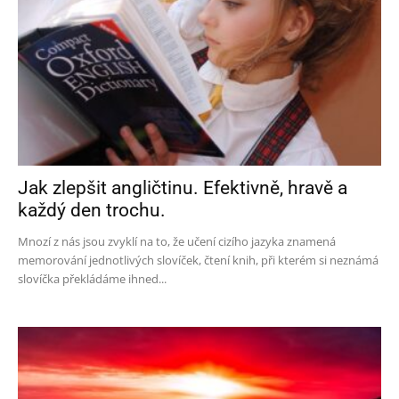
Jak zlepšit angličtinu. Efektivně, hravě a
každý den trochu.
Mnozí z nás jsou zvyklí na to, že učení cizího jazyka znamená
memorování jednotlivých slovíček, čtení knih, při kterém si neznámá
slovíčka překládáme ihned...