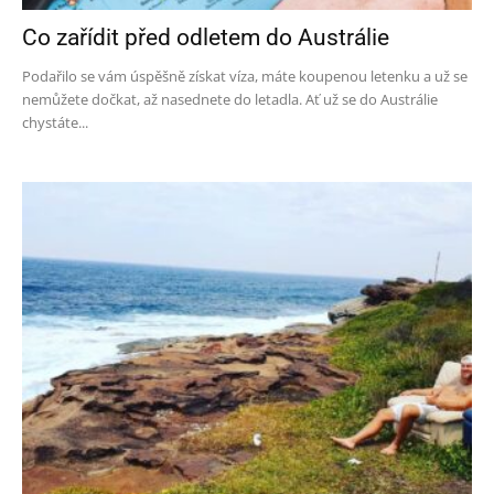
Co zařídit před odletem do Austrálie
Podařilo se vám úspěšně získat víza, máte koupenou letenku a už se
nemůžete dočkat, až nasednete do letadla. Ať už se do Austrálie
chystáte...