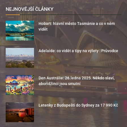
NEJNOVĚJŠÍ ČLÁNKY
Hobart: hlavní město Tasmánie a co v něm
vidět
Adelaide: co vidět a tipy na výlety | Průvodce
Den Austrálie: 26.ledna 2025. Někdo slaví,
aboridžinci jsou smutní
Letenky z Budapešti do Sydney za 17 990 Kč