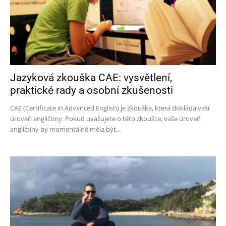
Jazyková zkouška CAE: vysvětlení,
praktické rady a osobní zkušenosti
CAE (Certificate in Advanced English) je zkouška, která dokládá vaší
úroveň angličtiny. Pokud uvažujete o této zkoušce, vaše úroveň
angličtiny by momentálně měla být...