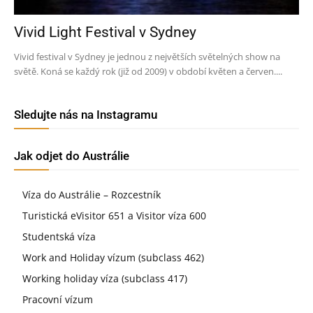
Vivid Light Festival v Sydney
Vivid festival v Sydney je jednou z největších světelných show na
světě. Koná se každý rok (již od 2009) v období květen a červen....
Sledujte nás na Instagramu
Jak odjet do Austrálie
Víza do Austrálie – Rozcestník
Turistická eVisitor 651 a Visitor víza 600
Studentská víza
Work and Holiday vízum (subclass 462)
Working holiday víza (subclass 417)
Pracovní vízum