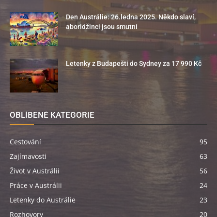
Den Austrálie: 26.ledna 2025. Někdo slaví,
aboridžinci jsou smutní
Letenky z Budapešti do Sydney za 17 990 Kč
OBLÍBENÉ KATEGORIE
Cestování
95
Zajímavosti
63
Život v Austrálii
56
Práce v Austrálii
24
Letenky do Austrálie
23
Rozhovory
20