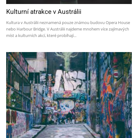
Kulturní atrakce v Austrálii
Kultura v Austrálii neznamená pouze známou budovu Opera House
nebo Harbour Bridge. V Austrálii najdeme mnohem více zajímavých
míst a kulturních akcí, které probíhají...