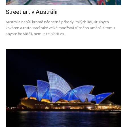
Street art v Austrálii
Austrálie nabízí kromě nádherné přírody, milých lidí, útulných
kaváren a restaurací také velké množství různého umění. K tomu,
abyste ho viděli, nemusíte platit za...