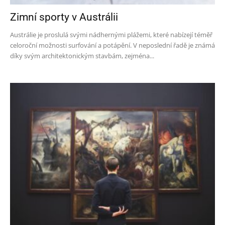
Zimní sporty v Austrálii
Austrálie je proslulá svými nádhernými plážemi, které nabízejí téměř
celoroční možnosti surfování a potápění. V neposlední řadě je známá
díky svým architektonickým stavbám, zejména...