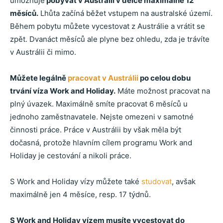
umožňuje
pobývat v Austrálii v délce maximálně 12
měsíců.
Lhůta začíná běžet vstupem na australské území.
Během pobytu můžete vycestovat z Austrálie a vrátit se
zpět. Dvanáct měsíců ale plyne bez ohledu, zda je trávíte
v Austrálii či mimo.
Můžete legálně
pracovat v Austrálii
po celou dobu
trvání víza Work and Holiday.
Máte možnost pracovat na
plný úvazek. Maximálně smíte pracovat 6 měsíců u
jednoho zaměstnavatele. Nejste omezeni v samotné
činnosti práce. Práce v Austrálii by však měla být
dočasná, protože hlavním cílem programu Work and
Holiday je cestování a nikoli práce.
S Work and Holiday vízy můžete také
studovat
, avšak
maximálně jen 4 měsíce, resp. 17 týdnů.
S Work and Holiday vízem musíte vycestovat do