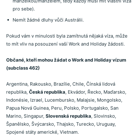
manželkou/manželem, tedy každý musí mít vlastní víza
pro sebe).
Nemít žádné dluhy vůči Austrálii.
Pokud vám v minulosti byla zamítnutá nějaká víza, může
to mít vliv na posouzení vaší Work and Holiday žádosti.
Občané, kteří mohou žádat o Work and Holiday vízum
(subclass 462)
Argentina, Rakousko, Brazílie, Chile, Čínská lidová
republika,
Česká republika
, Ekvádor, Řecko, Maďarsko,
Indonésie, Izrael, Lucembursko, Malajsie, Mongolsko,
Papua Nová Guinea, Peru, Polsko, Portugalsko, San
Marino, Singapur,
Slovenská republika
, Slovinsko,
Španělsko, Švýcarsko, Thajsko, Turecko, Uruguay,
Spojené státy americké, Vietnam.