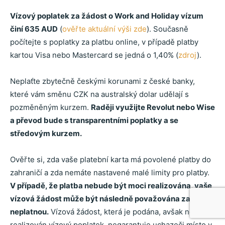
Vízový poplatek za žádost o Work and Holiday vízum
činí 635 AUD
(
ověřte aktuální výši zde
). Současně
počítejte s poplatky za platbu online, v případě platby
kartou Visa nebo Mastercard se jedná o 1,40% (
zdroj
).
Neplaťte zbytečně českými korunami z české banky,
které vám směnu CZK na australský dolar udělají s
pozměněným kurzem.
Raději využijte Revolut nebo Wise
a převod bude s transparentními poplatky a se
středovým kurzem.
Ověřte si, zda vaše platební karta má povolené platby do
zahraničí a zda nemáte nastavené malé limity pro platby.
V případě, že platba nebude být moci realizována, vaše
vízová žádost může být následně považována za
neplatnou.
Vízová žádost, která je podána, avšak není
realizován vízový poplatek, negarantuje uchazeči místo v