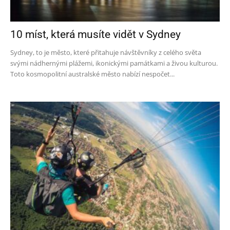
10 míst, která musíte vidět v Sydney
Sydney, to je město, které přitahuje návštěvníky z celého světa
svými nádhernými plážemi, ikonickými památkami a živou kulturou.
Toto kosmopolitní australské město nabízí nespočet...