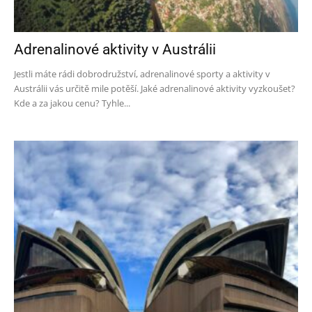
Adrenalinové aktivity v Austrálii
Jestli máte rádi dobrodružství, adrenalinové sporty a aktivity v
Austrálii vás určitě mile potěší. Jaké adrenalinové aktivity vyzkoušet?
Kde a za jakou cenu? Tyhle...