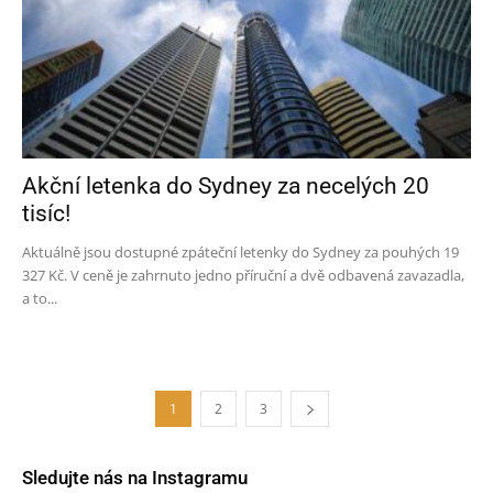
Akční letenka do Sydney za necelých 20
tisíc!
Aktuálně jsou dostupné zpáteční letenky do Sydney za pouhých 19
327 Kč. V ceně je zahrnuto jedno příruční a dvě odbavená zavazadla,
a to...
1
2
3
Sledujte nás na Instagramu