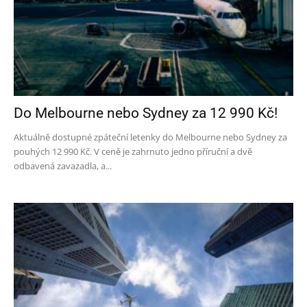
Do Melbourne nebo Sydney za 12 990 Kč!
Aktuálně dostupné zpáteční letenky do Melbourne nebo Sydney za
pouhých 12 990 Kč. V ceně je zahrnuto jedno příruční a dvě
odbavená zavazadla, a...