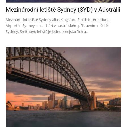
Mezinárodní letiště Sydney (SYD) v Austrálii
Mezinárodní letiště Sydney alias Kingsford Smith International
Airport in Sydney se nachází v australském přístavním městě
Sydney. Smithovo letiště je jedno z nejstarších a...