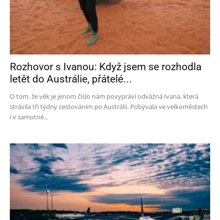
Rozhovor s Ivanou: Když jsem se rozhodla
letět do Austrálie, přátelé...
O tom, že věk je jenom číslo nám povypráví odvážná Ivana, která
strávila tři týdny cestováním po Austrálii. Pobývala ve velkoměstech
i v samotné...