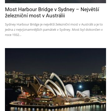
Most Harbour Bridge v Sydney – Největší
železniční most v Austrálii
Sydney Harbour Bridge je největší železniční most v Austrálii a je to
jedna z nejvýznamnějších památek v Sydney. Most byl dokončen v
roce 1932...