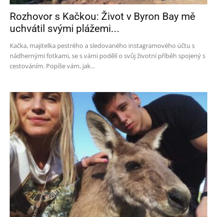
Rozhovor s Kačkou: Život v Byron Bay mě
uchvátil svými plážemi...
Kačka, majitelka pestrého a sledovaného instagramového účtu s
nádhernými fotkami, se s vámi podělí o svůj životní příběh spojený s
cestováním. Popíše vám, jak...