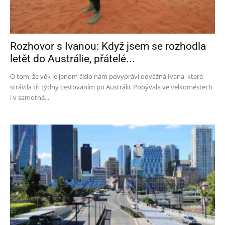
Rozhovor s Ivanou: Když jsem se rozhodla
letět do Austrálie, přátelé...
O tom, že věk je jenom číslo nám povypráví odvážná Ivana, která
strávila tři týdny cestováním po Austrálii. Pobývala ve velkoměstech
i v samotné...