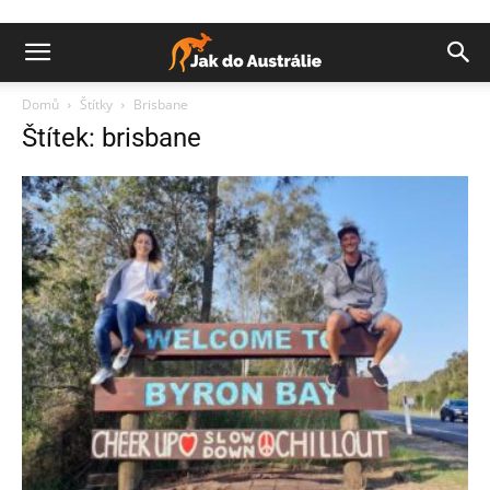
Domů
Štítky
Brisbane
Štítek: brisbane