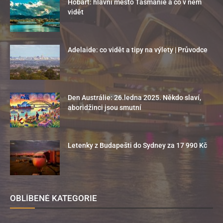
Hobart: hlavní město Tasmánie a co v něm
vidět
Adelaide: co vidět a tipy na výlety | Průvodce
Den Austrálie: 26.ledna 2025. Někdo slaví,
aboridžinci jsou smutní
Letenky z Budapešti do Sydney za 17 990 Kč
OBLÍBENÉ KATEGORIE