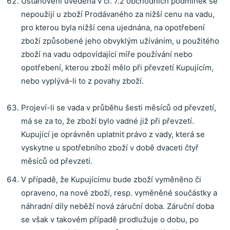
Ustanovení uvedená v čl. 7.2 obchodních podmínek se
nepoužijí u zboží Prodávaného za nižší cenu na vadu,
pro kterou byla nižší cena ujednána, na opotřebení
zboží způsobené jeho obvyklým užíváním, u použitého
zboží na vadu odpovídající míře používání nebo
opotřebení, kterou zboží mělo při převzetí Kupujícím,
nebo vyplývá-li to z povahy zboží.
Projeví-li se vada v průběhu šesti měsíců od převzetí,
má se za to, že zboží bylo vadné již při převzetí.
Kupující je oprávněn uplatnit právo z vady, která se
vyskytne u spotřebního zboží v době dvaceti čtyř
měsíců od převzetí.
V případě, že Kupujícímu bude zboží vyměněno či
opraveno, na nové zboží, resp. vyměněné součástky a
náhradní díly neběží nová záruční doba. Záruční doba
se však v takovém případě prodlužuje o dobu, po