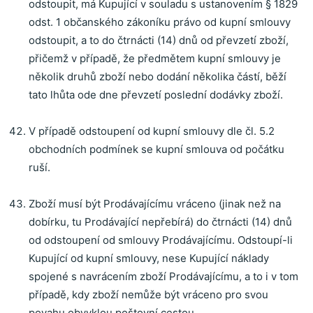
odstoupit,
má Kupující v souladu s ustanovením § 1829
odst. 1 občanského zákoníku právo od kupní smlouvy
odstoupit, a to do čtrnácti (14) dnů od převzetí zboží
,
přičemž v případě, že předmětem kupní smlouvy je
několik druhů zboží nebo dodání několika částí, běží
tato lhůta ode dne převzetí poslední dodávky zboží.
V případě odstoupení od kupní smlouvy dle čl. 5.2
obchodních podmínek se
kupní smlouva od počátku
ruší.
Zboží musí být Prodávajícímu vráceno (jinak než na
dobírku, tu Prodávající nepřebírá) do čtrnácti (14) dnů
od odstoupení od smlouvy Prodávajícímu. Odstoupí-li
Kupující od kupní smlouvy, nese Kupující náklady
spojené s navrácením zboží Prodávajícímu, a to i v tom
případě, kdy zboží nemůže být vráceno pro svou
povahu obvyklou poštovní cestou.