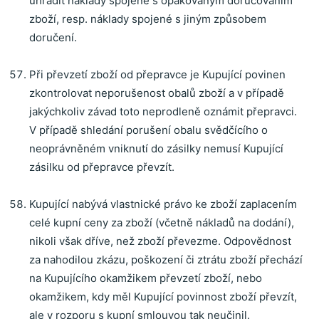
uhradit náklady spojené s opakovaným doručováním
zboží, resp. náklady spojené s jiným způsobem
doručení.
Při převzetí zboží od přepravce je Kupující povinen
zkontrolovat neporušenost obalů zboží a v případě
jakýchkoliv závad toto neprodleně oznámit přepravci.
V případě shledání porušení obalu svědčícího o
neoprávněném vniknutí do zásilky nemusí Kupující
zásilku od přepravce převzít.
Kupující nabývá vlastnické právo ke zboží zaplacením
celé kupní ceny za zboží (včetně nákladů na dodání),
nikoli však dříve, než zboží převezme.
Odpovědnost
za nahodilou zkázu, poškození či ztrátu zboží přechází
na Kupujícího okamžikem převzetí zboží, nebo
okamžikem, kdy měl Kupující povinnost zboží převzít,
ale v rozporu s kupní smlouvou tak neučinil.