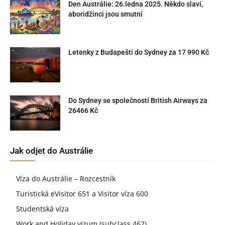
Den Austrálie: 26.ledna 2025. Někdo slaví,
aboridžinci jsou smutní
Letenky z Budapešti do Sydney za 17 990 Kč
Do Sydney se společností British Airways za
26466 Kč
Jak odjet do Austrálie
Víza do Austrálie – Rozcestník
Turistická eVisitor 651 a Visitor víza 600
Studentská víza
Work and Holiday vízum (subclass 462)