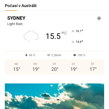
Počasí v Austrálii
SYDNEY
Light Rain
°
16.1
°
C
15.5
°
14.6
66 %
2.2kmh
100 %
NE
PO
ÚT
ST
ČT
15
°
19
°
20
°
19
°
17
°