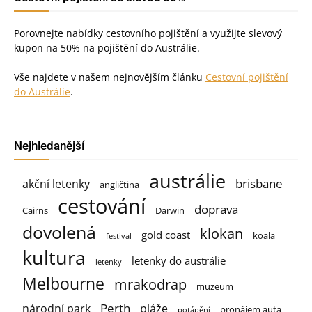
Porovnejte nabídky cestovního pojištění a využijte slevový
kupon na 50% na pojištění do Austrálie.
Vše najdete v našem nejnovějším článku
Cestovní pojištění
do Austrálie
.
Nejhledanější
austrálie
brisbane
akční letenky
angličtina
cestování
doprava
Cairns
Darwin
dovolená
klokan
gold coast
koala
festival
kultura
letenky do austrálie
letenky
Melbourne
mrakodrap
muzeum
Perth
národní park
pláže
pronájem auta
potápění