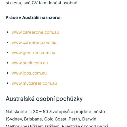
si cestu, své CV tam donést osobně.
Práce v Austrálii na inzerci:
www.careerone.com.au
www.careerjet.com.au
www.gumtree.com.au
www.seek.com.au
www.jobs.com.au
www.mycareer.com.au
Australské osobní pochůzky
Natiskněte si 30 – 50 životopisů a projděte město
(Sydney, Brisbane, Gold Coast, Perth, Darwin,
Melbourne) křížem krážem. Přestože obchod nemá