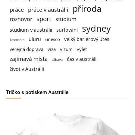
příroda
práce
práce v austrálii
sport
rozhovor
studium
sydney
studium v austrálii
surfování
uluru
velký bariérový útes
unesco
Tasmánie
veřejná doprava
víza
vízum
výlet
zajímavá místa
čas v austrálii
zábava
život v Austrálii
Tričko s potiskem Austrálie