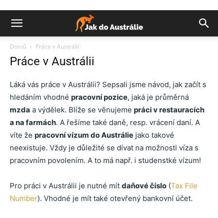
Domů
Práce v Austrálii
Práce v Austrálii
Láká vás práce v Austrálii? Sepsali jsme návod, jak začít s
hledáním vhodné
pracovní pozice
, jaká je průměrná
mzda
a výdělek. Blíže se věnujeme
práci v restauracích
a na farmách
. A řešíme také daně, resp. vrácení daní. A
víte že
pracovní vízum do Austrálie
jako takové
neexistuje. Vždy je důležité se dívat na možnosti víza s
pracovním povolením. A to má např. i studenstké vízum!
Pro práci v Austrálii je nutné mít
daňové číslo
(
Tax File
Number
). Vhodné je mít také otevřený bankovní účet.