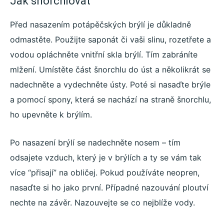
Jak šnorchlovat
Před nasazením potápěčských brýlí je důkladně
odmastěte. Použijte saponát či vaši slinu, rozetřete a
vodou opláchněte vnitřní skla brýlí. Tím zabráníte
mlžení. Umístěte část šnorchlu do úst a několikrát se
nadechněte a vydechněte ústy. Poté si nasaďte brýle
a pomocí spony, která se nachází na straně šnorchlu,
ho upevněte k brýlím.
Po nasazení brýlí se nadechněte nosem – tím
odsajete vzduch, který je v brýlích a ty se vám tak
více “přisají” na obličej. Pokud používáte neopren,
nasaďte si ho jako první. Případné nazouvání ploutví
nechte na závěr. Nazouvejte se co nejblíže vody.