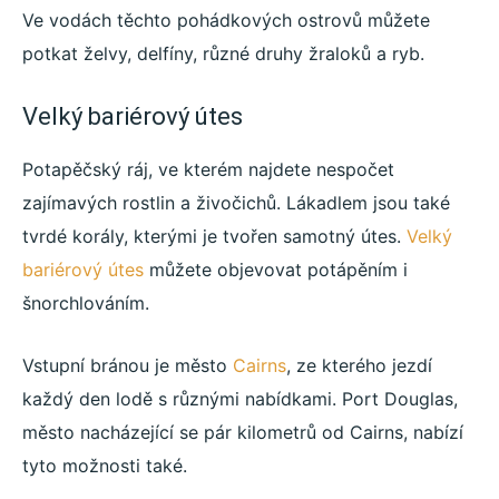
Ve vodách těchto pohádkových ostrovů můžete
potkat želvy, delfíny, různé druhy žraloků a ryb.
Velký bariérový útes
Potapěčský ráj, ve kterém najdete nespočet
zajímavých rostlin a živočichů. Lákadlem jsou také
tvrdé korály, kterými je tvořen samotný útes.
Velký
bariérový útes
můžete objevovat potápěním i
šnorchlováním.
Vstupní bránou je město
Cairns
, ze kterého jezdí
každý den lodě s různými nabídkami. Port Douglas,
město nacházející se pár kilometrů od Cairns, nabízí
tyto možnosti také.