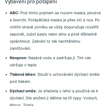
Vybavení pro potápění
ABC:
Pod tímto pojmem se rozumí maska, ploutve
a šnorchl. Potápěčská maska je přes oči a nos. Po
vnitřní straně zorníku se vždy doporučuje rozetřít
saponát, zubní pastu nebo slinu a poté důkladně
opláchnout. Zabrání to tak nechtěnému
zamlžování.
Neopren:
Nasává vodu a zadržuje ji. Tím vás
udržuje v teple.
Tlaková láhev:
Slouží k uchovávání dýchací směsi
pod tlakem.
Dýchací směs:
Je stlačena v lahvi a používá se k
dýchání. Dle složení ji dělíme na tři typy: Vzduch,
Nitrox, Trimix.