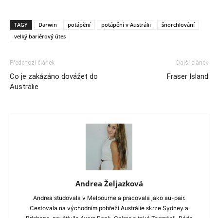
TAGY
Darwin
potápění
potápění v Austrálii
šnorchlování
velký bariérový útes
Předchozí článek
Další článek
Co je zakázáno dovážet do
Fraser Island
Austrálie
Andrea Željazková
Andrea studovala v Melbourne a pracovala jako au-pair.
Cestovala na východním pobřeží Austrálie skrze Sydney a