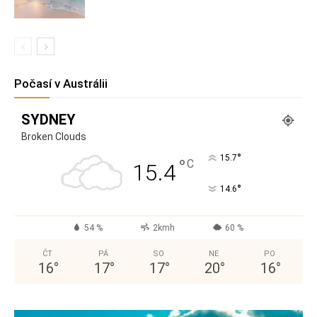
Počasí v Austrálii
SYDNEY
Broken Clouds
°
15.7
°
C
15.4
°
14.6
54 %
2kmh
60 %
ČT
PÁ
SO
NE
PO
16
°
17
°
17
°
20
°
16
°