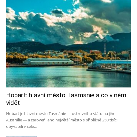
Hobart: hlavní město Tasmánie a co v něm
vidět
Hobart je hlavní město Tasmánie — ostrovního státu na jihu
Austrálie — a zároveň jeho největší město s přibližně 250 tisíci
obyvateli v celé...