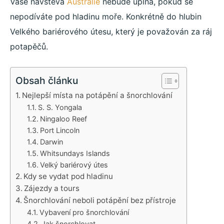
Vaše návštěva
Austrálie
nebude úplná, pokud se
nepodíváte pod hladinu moře. Konkrétně do hlubin
Velkého bariérového útesu, který je považován za ráj
potapěčů.
Obsah článku
Nejlepší místa na potápění a šnorchlování
S. S. Yongala
Ningaloo Reef
Port Lincoln
Darwin
Whitsundays Islands
Velký bariérový útes
Kdy se vydat pod hladinu
Zájezdy a tours
Šnorchlování neboli potápění bez přístroje
Vybavení pro šnorchlování
Jak šnorchlovat