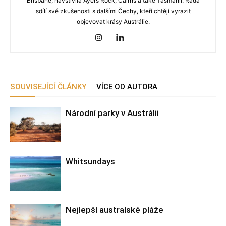
Brisbane, navštívila Ayers Rock, Cairns a také Tasmánii. Ráda
sdílí své zkušenosti s dalšími Čechy, kteří chtějí vyrazit
objevovat krásy Austrálie.
SOUVISEJÍCÍ ČLÁNKY
VÍCE OD AUTORA
Národní parky v Austrálii
Whitsundays
Nejlepší australské pláže