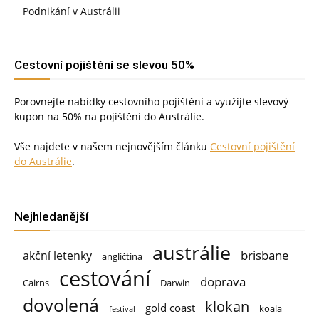
Podnikání v Austrálii
Cestovní pojištění se slevou 50%
Porovnejte nabídky cestovního pojištění a využijte slevový
kupon na 50% na pojištění do Austrálie.
Vše najdete v našem nejnovějším článku
Cestovní pojištění
do Austrálie
.
Nejhledanější
austrálie
brisbane
akční letenky
angličtina
cestování
doprava
Cairns
Darwin
dovolená
klokan
gold coast
koala
festival