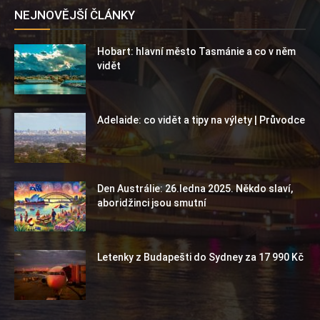
NEJNOVĚJŠÍ ČLÁNKY
Hobart: hlavní město Tasmánie a co v něm
vidět
Adelaide: co vidět a tipy na výlety | Průvodce
Den Austrálie: 26.ledna 2025. Někdo slaví,
aboridžinci jsou smutní
Letenky z Budapešti do Sydney za 17 990 Kč