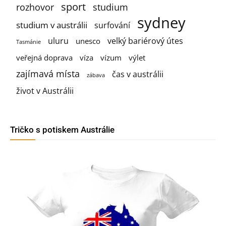
sport
rozhovor
studium
sydney
studium v austrálii
surfování
uluru
velký bariérový útes
unesco
Tasmánie
veřejná doprava
víza
vízum
výlet
zajímavá místa
čas v austrálii
zábava
život v Austrálii
Tričko s potiskem Austrálie