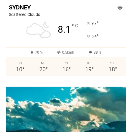
SYDNEY
Scattered Clouds
°
9.7
°
C
8.1
°
6.4
70 %
0.5kmh
38 %
SO
NE
PO
ÚT
ST
10
°
20
°
16
°
19
°
18
°