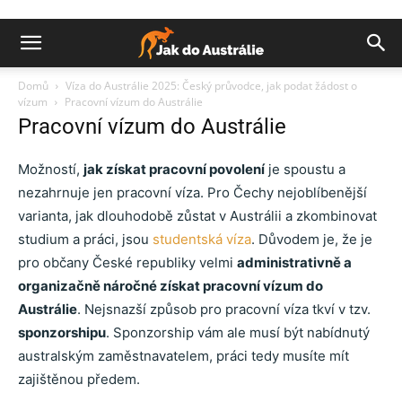
Domů
Víza do Austrálie 2025: Český průvodce, jak podat žádost o
vízum
Pracovní vízum do Austrálie
Pracovní vízum do Austrálie
Možností,
jak získat pracovní povolení
je spoustu a
nezahrnuje jen pracovní víza. Pro Čechy nejoblíbenější
varianta, jak dlouhodobě zůstat v Austrálii a zkombinovat
studium a práci, jsou
studentská víza
. Důvodem je, že je
pro občany České republiky velmi
administrativně a
organizačně náročné získat pracovní vízum do
Austrálie
. Nejsnazší způsob pro pracovní víza tkví v tzv.
sponzorshipu
. Sponzorship vám ale musí být nabídnutý
australským zaměstnavatelem, práci tedy musíte mít
zajištěnou předem.