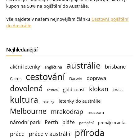
kupon na 50% na pojištění do Austrálie.
Vše najdete v našem nejnovějším článku
Cestovní pojištění
do Austrálie
.
Nejhledanější
austrálie
brisbane
akční letenky
angličtina
cestování
doprava
Cairns
Darwin
dovolená
klokan
gold coast
koala
festival
kultura
letenky do austrálie
letenky
Melbourne
mrakodrap
muzeum
Perth
národní park
pláže
pronájem auta
potápění
příroda
práce
práce v austrálii