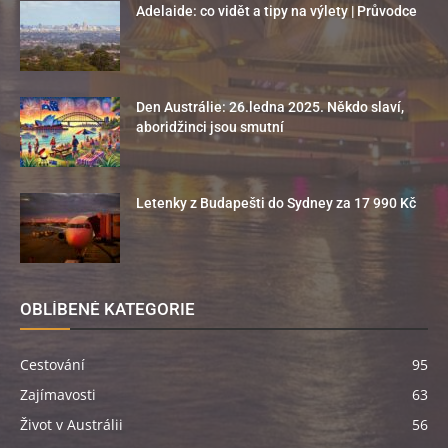
Adelaide: co vidět a tipy na výlety | Průvodce
Den Austrálie: 26.ledna 2025. Někdo slaví,
aboridžinci jsou smutní
Letenky z Budapešti do Sydney za 17 990 Kč
OBLÍBENÉ KATEGORIE
Cestování
95
Zajímavosti
63
Život v Austrálii
56