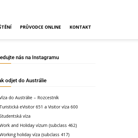
ŠTĚNÍ
PRŮVODCE ONLINE
KONTAKT
ledujte nás na Instagramu
ak odjet do Austrálie
Víza do Austrálie – Rozcestník
Turistická eVisitor 651 a Visitor víza 600
Studentská víza
Work and Holiday vízum (subclass 462)
Working holiday víza (subclass 417)