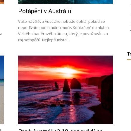
Potápění v Austrálii
etenky,
Vaše návštěva Austrálie nebude úplná, pokud se
nepodíváte pod hladinu moře. Konkrétně do hlubin
ta
Velkého bariérového útesu, který je považován za
ráj potapěčů. Nejlepší místa...
tudium
T
ráce