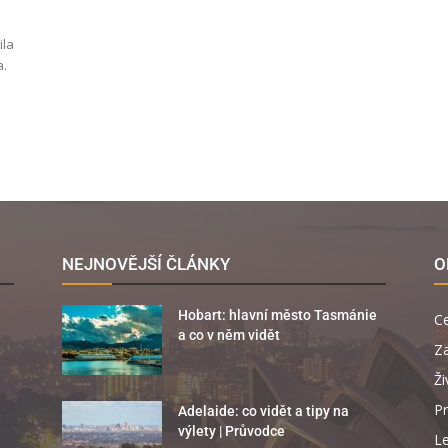
ila
a.
NEJNOVĚJŠÍ ČLÁNKY
O
Hobart: hlavní město Tasmánie
C
a co v něm vidět
Za
Ži
Pr
Adelaide: co vidět a tipy na
výlety | Průvodce
Le