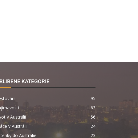
BLÍBENÉ KATEGORIE
estování
95
jímavosti
63
vot v Austrálii
56
áce v Austrálii
24
tenky do Austrálie
23