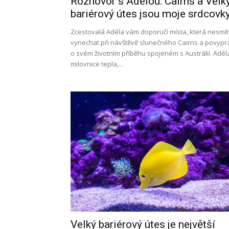
Rozhovor s Adélou: Cairns a Velk
bariérový útes jsou moje srdcovk
Zcestovalá Adéla vám doporučí místa, která nesmí
vynechat při návštěvě slunečného Cairns a povypr
o svém životním příběhu spojeném s Austrálií. Adél
milovnice tepla,...
Velký bariérový útes je největší