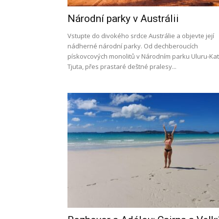
Národní parky v Austrálii
l
Vstupte do divokého srdce Austrálie a objevte její
nádherné národní parky. Od dechberoucích
pískovcových monolitů v Národním parku Uluru-Ka
Tjuta, přes prastaré deštné pralesy...
s
a
p