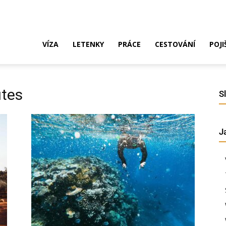
ak
VÍZA
LETENKY
PRÁCE
CESTOVÁNÍ
POJI
o
útes
S
J
ustrálie?
íza,