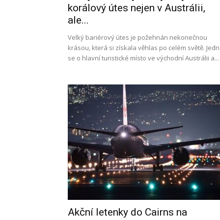
korálový útes nejen v Austrálii,
ale...
Velký bariérový útes je požehnán nekonečnou
krásou, která si získala věhlas po celém světě. Jed
se o hlavní turistické místo ve východní Austrálii a...
Akční letenky do Cairns na