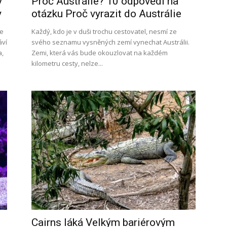
ý
Proč Austrálie? 10 odpovědí na
y
otázku Proč vyrazit do Austrálie
te
Každý, kdo je v duši trochu cestovatel, nesmí ze
áví
svého seznamu vysněných zemí vynechat Austrálii.
a,
Zemi, která vás bude okouzlovat na každém
kilometru cesty, nelze...
Cairns láká Velkým bariérovým