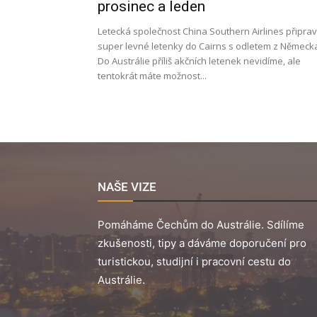
prosinec a leden
Letecká společnost China Southern Airlines připrav
super levné letenky do Cairns s odletem z Německ
Do Austrálie příliš akčních letenek nevidíme, ale
tentokrát máte možnost...
NAŠE VIZE
Pomáháme Čechům do Austrálie. Sdílíme
zkušenosti, tipy a dáváme doporučení pro
turistickou, studijní i pracovní cestu do
Austrálie.