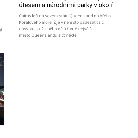
útesem a národními parky v okolí
Cairns leží na severu státu Queensland na břehu
Korálového moře. Žije v něm sto padesát tisíc
obyvatel, což z něho dělá čtvrté největší
ná
město Queenslandu a čtrnácté...