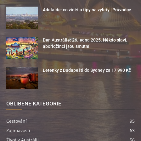
Adelaide: co vidět a tipy na výlety | Průvodce
Den Austrálie: 26.ledna 2025. Někdo slaví,
aboridžinci jsou smutní
Letenky z Budapešti do Sydney za 17 990 Kč
OBLÍBENÉ KATEGORIE
Cestování
95
Zajímavosti
63
Život v Austrálii
56