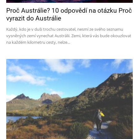
Proč Austrálie? 10 odpovědí na otázku Proč
vyrazit do Austrálie
Každý, kdo je v duši trochu cestovatel, nesmí ze svého seznamu
vysněných zemí vynechat Austrálii. Zemi, která vás bude okouzlovat
na každém kilometru cesty, nelze...