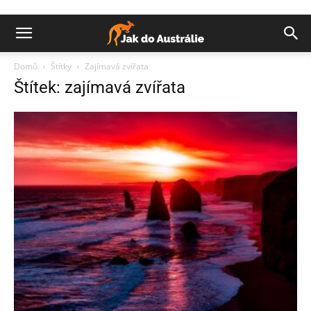
Domů
Štítky
Zajímavá zvířata
Štítek: zajímavá zvířata