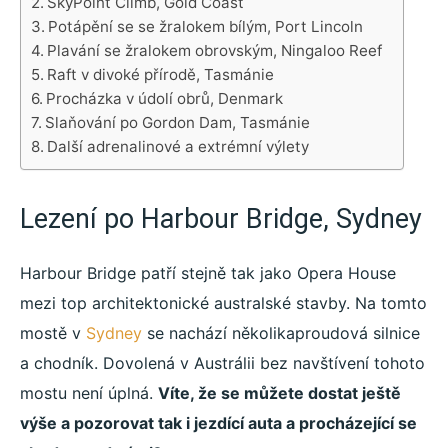
SkyPoint Climb, Gold Coast
Potápění se se žralokem bílým, Port Lincoln
Plavání se žralokem obrovským, Ningaloo Reef
Raft v divoké přírodě, Tasmánie
Procházka v údolí obrů, Denmark
Slaňování po Gordon Dam, Tasmánie
Další adrenalinové a extrémní výlety
Lezení po Harbour Bridge, Sydney
Harbour Bridge patří stejně tak jako Opera House
mezi top architektonické australské stavby. Na tomto
mostě v
Sydney
se nachází několikaproudová silnice
a chodník. Dovolená v Austrálii bez navštívení tohoto
mostu není úplná.
Víte, že se můžete dostat ještě
výše a pozorovat tak i jezdící auta a procházející se