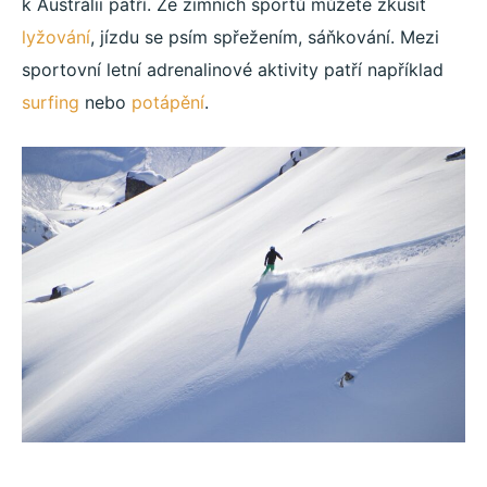
k Austrálii patří. Ze zimních sportů můžete zkusit
lyžování
, jízdu se psím spřežením, sáňkování. Mezi
sportovní letní adrenalinové aktivity patří například
surfing
nebo
potápění
.