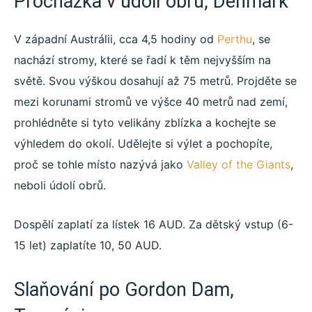
Procházka v údolí obrů, Denmark
V západní Austrálii, cca 4,5 hodiny od
Perthu
, se
nachází stromy, které se řadí k těm nejvyšším na
světě. Svou výškou dosahují až 75 metrů. Projděte se
mezi korunami stromů ve výšce 40 metrů nad zemí,
prohlédněte si tyto velikány zblízka a kochejte se
výhledem do okolí. Udělejte si výlet a pochopíte,
proč se tohle místo nazývá jako
Valley of the Giants
,
neboli údolí obrů.
Dospělí zaplatí za lístek 16 AUD. Za dětský vstup (6-
15 let) zaplatíte 10, 50 AUD.
Slaňování po Gordon Dam,