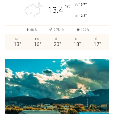
°
13.7
°
C
13.4
°
12.5
68 %
2.7kmh
100 %
NE
PO
ÚT
ST
ČT
13
°
16
°
20
°
18
°
17
°