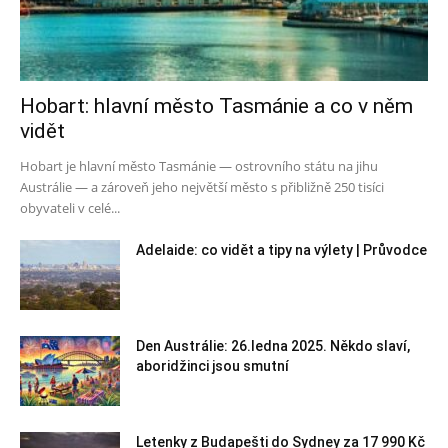
Hobart: hlavní město Tasmánie a co v něm
vidět
Hobart je hlavní město Tasmánie — ostrovního státu na jihu
Austrálie — a zároveň jeho největší město s přibližně 250 tisíci
obyvateli v celé...
Adelaide: co vidět a tipy na výlety | Průvodce
Den Austrálie: 26.ledna 2025. Někdo slaví,
aboridžinci jsou smutní
Letenky z Budapešti do Sydney za 17 990 Kč