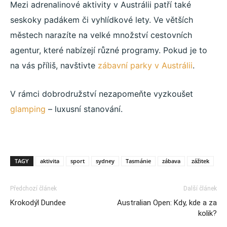
Mezi adrenalinové aktivity v Austrálii patří také
seskoky padákem či vyhlídkové lety. Ve větších
městech narazíte na velké množství cestovních
agentur, které nabízejí různé programy. Pokud je to
na vás příliš, navštivte
zábavní parky v Austrálii
.
V rámci dobrodružství nezapomeňte vyzkoušet
glamping
– luxusní stanování.
TAGY
aktivita
sport
sydney
Tasmánie
zábava
zážitek
Předchozí článek
Další článek
Krokodýl Dundee
Australian Open: Kdy, kde a za
kolik?