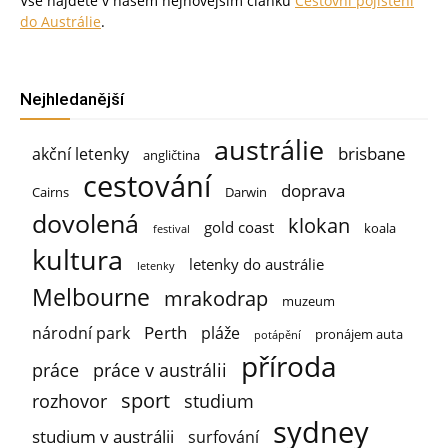
Vše najdete v našem nejnovějším článku
Cestovní pojištění
do Austrálie
.
Nejhledanější
austrálie
brisbane
akční letenky
angličtina
cestování
doprava
Cairns
Darwin
dovolená
klokan
gold coast
koala
festival
kultura
letenky do austrálie
letenky
Melbourne
mrakodrap
muzeum
Perth
národní park
pláže
pronájem auta
potápění
příroda
práce
práce v austrálii
sport
rozhovor
studium
sydney
studium v austrálii
surfování