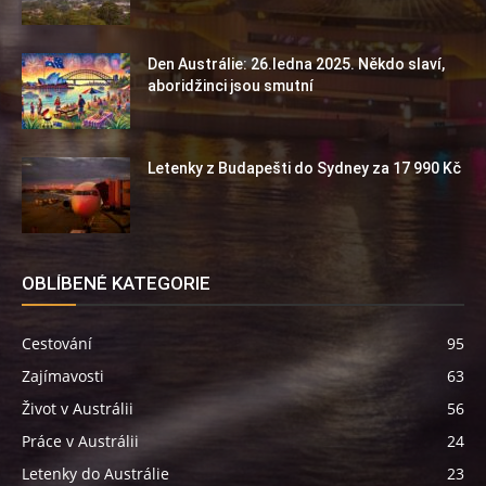
Den Austrálie: 26.ledna 2025. Někdo slaví,
aboridžinci jsou smutní
Letenky z Budapešti do Sydney za 17 990 Kč
OBLÍBENÉ KATEGORIE
Cestování
95
Zajímavosti
63
Život v Austrálii
56
Práce v Austrálii
24
Letenky do Austrálie
23