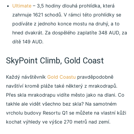
Ultimate
– 3,5 hodiny dlouhá prohlídka, která
zahrnuje 1621 schodů. V rámci této prohlídky se
podíváte z jednoho konce mostu na druhý, a to
hned dvakrát. Za dospělého zaplatíte 348 AUD, za
dítě 149 AUD.
SkyPoint Climb, Gold Coast
Každý návštěvník
Gold Coastu
pravděpodobně
navštíví kromě pláže také některý z mrakodrapů.
Přes skla mrakodrapu vidíte město jako na dlani. Co
takhle ale vidět všechno bez skla? Na samotném
vrcholu budovy Resortu Q1 se můžete na vlastní kůži
kochat výhledy ve výšce 270 metrů nad zemí.