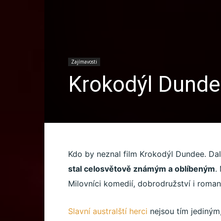
l
Zajímavosti
Krokodýl Dund
s
a
Kdo by neznal film Krokodýl Dundee. Dalo
stal celosvětově známým a oblíbeným
.
p
Milovníci komedií, dobrodružství i romant
Slavní australští herci
nejsou tím jediným,