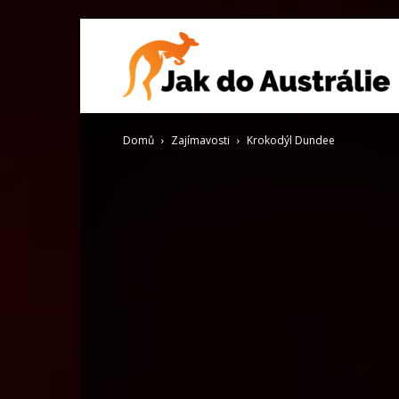
J
Domů
Zajímavosti
Krokodýl Dundee
d
A
V