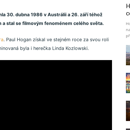
H
c
a 30. dubna 1986 v Austrálii a 26. září téhož
ěch a stal se filmovým fenoménem celého světa.
Ho
na
př
ra
. Paul Hogan získal ve stejném roce za svou roli
inovaná byla i herečka Linda Kozlowski.