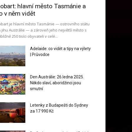
obart: hlavní město Tasmánie a
o v něm vidět
bart je hlavní město Tasmánie — ostrovního státu
 jihu Austrálie — a zároveň jeho největší město s
ibližně 250 tisíci obyvateli v celé...
Adelaide: co vidět a tipy na výlety
| Průvodce
Den Austrálie: 26.ledna 2025.
Někdo slaví, aboridžinci jsou
smutní
Letenky z Budapešti do Sydney
za 17 990 Kč