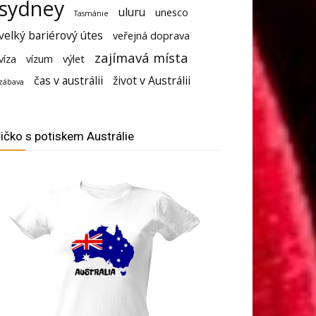
sydney
uluru
unesco
Tasmánie
velký bariérový útes
veřejná doprava
zajímavá místa
víza
vízum
výlet
čas v austrálii
život v Austrálii
zábava
ričko s potiskem Austrálie