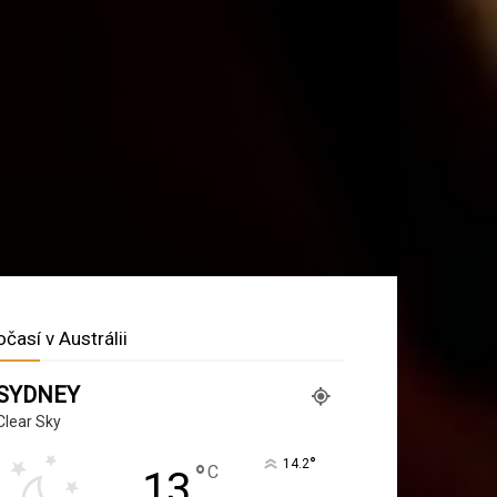
očasí v Austrálii
SYDNEY
Clear Sky
°
14.2
°
C
13