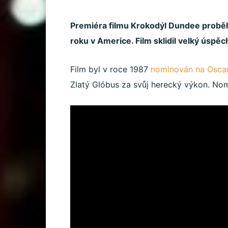
Premiéra filmu Krokodýl Dundee proběhl
roku v Americe. Film sklidil velký úsp
Film byl v roce 1987
nominován na Osca
Zlatý Glóbus za svůj herecký výkon. Nom