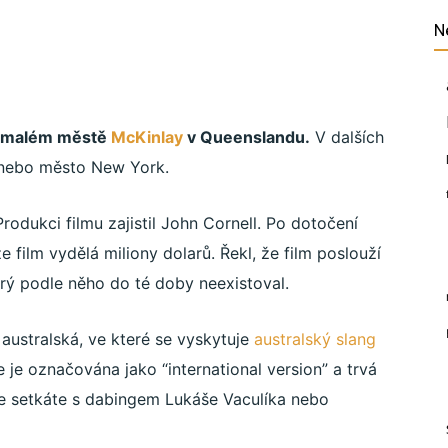
N
 v malém městě
McKinlay
v Queenslandu.
V dalších
 nebo město New York.
Produkci filmu zajistil John Cornell. Po dotočení
e film vydělá miliony dolarů. Řekl, že film poslouží
erý podle něho do té doby neexistoval.
e australská, ve které se vyskytuje
australský slang
 je označována jako “international version” a trvá
se setkáte s dabingem Lukáše Vaculíka nebo