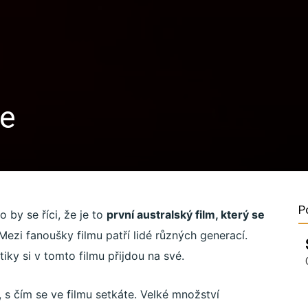
etenky,
ee
tudium
P
 by se říci, že je to
první australský film, který se
 Mezi fanoušky filmu patří lidé různých generací.
ráce
iky si v tomto filmu přijdou na své.
 s čím se ve filmu setkáte. Velké množství