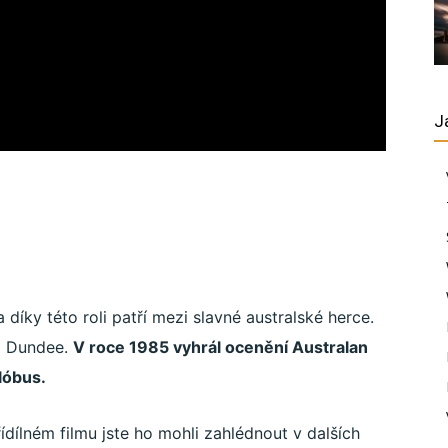
J
díky této roli patří mezi slavné australské herce.
l Dundee.
V roce 1985 vyhrál ocenění Australan
Glóbus.
dílném filmu jste ho mohli zahlédnout v dalších