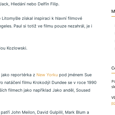
Jack, Hledání nebo Delfín Filip.
M
 Litomyšle získal inspiraci k hlavní filmové
les. Paul si totiž ve filmu pouze nezahrál, je i
dou Kozlowski.
C
 jako reportérka z
New Yorku
pod jménem Sue
Po
Po natáčení filmu Krokodýl Dundee se v roce 1990
sl
lších filmech jako například Jako anděl, Soused
V
po
, patří John Meilon, David Gulpilil, Mark Blum a