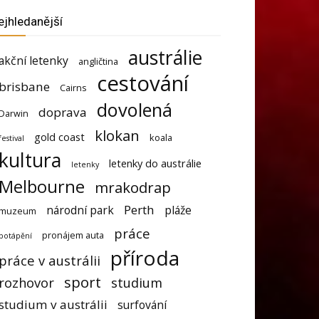
ejhledanější
austrálie
akční letenky
angličtina
cestování
brisbane
Cairns
dovolená
doprava
Darwin
klokan
gold coast
koala
festival
kultura
letenky do austrálie
letenky
Melbourne
mrakodrap
Perth
národní park
pláže
muzeum
práce
pronájem auta
potápění
příroda
práce v austrálii
sport
rozhovor
studium
studium v austrálii
surfování