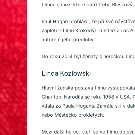
filmech, mezi které patří třeba Bleskový 
Paul Hogan prohlásil, že při své návštěvě
zápletce filmu Krokodýl Dundee v Los Ange
autorem jeho předlohy.
Do roku 2014 byl ženatý s herečkou Lin
Linda Kozlowski
Hlavní ženská postava filmu vystupovala
Charlton. Narodila se roku 1958 v USA. 
vdala za Paula Hogana. Zahrála si i v da
nebo Městečko prokletých.
Mezi další herce. kteří se ve filmu objeví