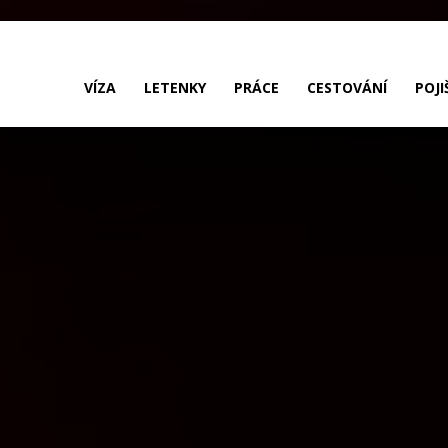
ak
VÍZA
LETENKY
PRÁCE
CESTOVÁNÍ
POJI
o
ustrálie?
íza,