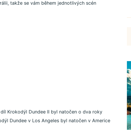
rálii, takže se vám během jednotlivých scén
 díl Krokodýl Dundee II byl natočen o dva roky
okodýl Dundee v Los Angeles byl natočen v Americe