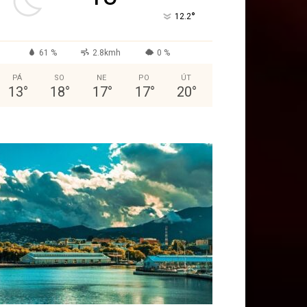
°
12.2
61 %
2.8kmh
0 %
PÁ
SO
NE
PO
ÚT
13
°
18
°
17
°
17
°
20
°