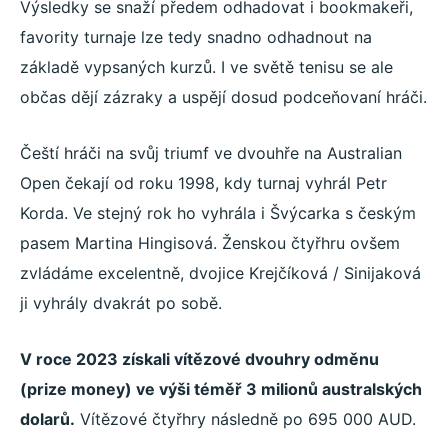
Výsledky se snaží předem odhadovat i bookmakeři,
favority turnaje lze tedy snadno odhadnout na
základě vypsaných kurzů. I ve světě tenisu se ale
občas dějí zázraky a uspějí dosud podceňovaní hráči.
Čeští hráči na svůj triumf ve dvouhře na Australian
Open čekají od roku 1998, kdy turnaj vyhrál Petr
Korda. Ve stejný rok ho vyhrála i Švýcarka s českým
pasem Martina Hingisová. Ženskou čtyřhru ovšem
zvládáme excelentně, dvojice Krejčíková / Sinijaková
ji vyhrály dvakrát po sobě.
V roce 2023 získali vítězové dvouhry odměnu
(prize money) ve výši téměř 3 milionů australských
dolarů.
Vítězové čtyřhry následně po 695 000 AUD.