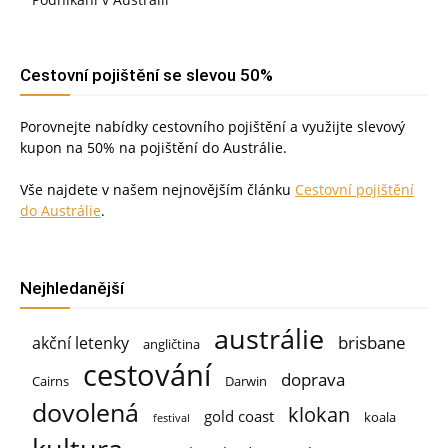
Cestovní pojištění se slevou 50%
Porovnejte nabídky cestovního pojištění a využijte slevový
kupon na 50% na pojištění do Austrálie.
Vše najdete v našem nejnovějším článku
Cestovní pojištění
do Austrálie
.
Nejhledanější
austrálie
brisbane
akční letenky
angličtina
cestování
doprava
Cairns
Darwin
dovolená
klokan
gold coast
koala
festival