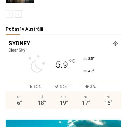
Počasí v Austrálii
SYDNEY
Clear Sky
°
8.5
°
C
5.9
°
4.7
62 %
3.2kmh
3 %
ČT
PÁ
SO
NE
PO
6
°
18
°
19
°
17
°
16
°