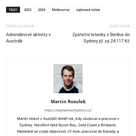
TAGY
2023
2024
Melbourne
zajímavá místa
Předchozí článek
Další článek
Adrenalinové aktivity v
Zpáteční letenky z Berlína do
Austrálii
Sydney již za 24.117 Kč
Martin Rosulek
https://digitalninomadstvi.cz/
Martin strávil v Austrálii téměř rok, kdy studoval a pracoval v
Sydney. Navštívil také Byron Bay, Gold Coast a Brisbane.
Následně se vydal objevovat JV Asie, pracovat do Kanady a