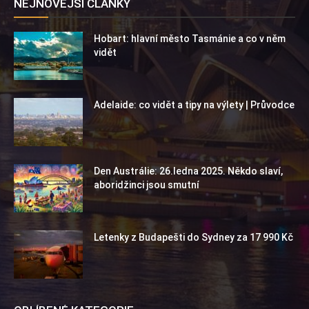
NEJNOVĚJŠÍ ČLÁNKY
Hobart: hlavní město Tasmánie a co v něm
vidět
Adelaide: co vidět a tipy na výlety | Průvodce
Den Austrálie: 26.ledna 2025. Někdo slaví,
aboridžinci jsou smutní
Letenky z Budapešti do Sydney za 17 990 Kč