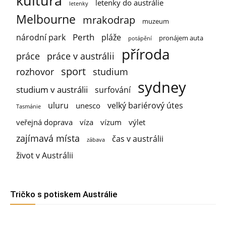
kultura
letenky do austrálie
letenky
Melbourne
mrakodrap
muzeum
Perth
národní park
pláže
pronájem auta
potápění
příroda
práce
práce v austrálii
sport
rozhovor
studium
sydney
studium v austrálii
surfování
uluru
velký bariérový útes
unesco
Tasmánie
veřejná doprava
víza
vízum
výlet
zajímavá místa
čas v austrálii
zábava
život v Austrálii
Tričko s potiskem Austrálie