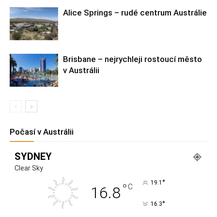
Alice Springs – rudé centrum Austrálie
Brisbane – nejrychleji rostoucí město
v Austrálii
Počasí v Austrálii
SYDNEY
Clear Sky
°
19.1
°
C
16.8
°
16.3