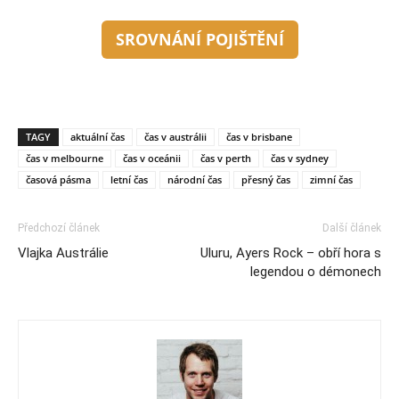
SROVNÁNÍ POJIŠTĚNÍ
TAGY
aktuální čas
čas v austrálii
čas v brisbane
čas v melbourne
čas v oceánii
čas v perth
čas v sydney
časová pásma
letní čas
národní čas
přesný čas
zimní čas
Předchozí článek
Další článek
Vlajka Austrálie
Uluru, Ayers Rock – obří hora s
legendou o démonech