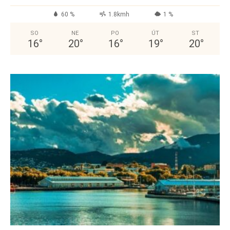
60 %
1.8kmh
1 %
SO
NE
PO
ÚT
ST
16
°
20
°
16
°
19
°
20
°