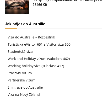
Do Sydney se společností British Airways za
26466 Kč
Jak odjet do Austrálie
Víza do Austrálie – Rozcestník
Turistická eVisitor 651 a Visitor víza 600
Studentská víza
Work and Holiday vízum (subclass 462)
Working holiday víza (subclass 417)
Pracovní vízum
Partnerské vízum
Emigrace do Austrálie
Víza na Nový Zéland