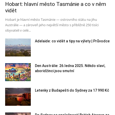
Hobart: hlavní město Tasmánie a co v něm
vidět
Hobart je hlavní město Tasmánie — ostrovního státu na jihu
Austrálie — a zároveň jeho největší město s přibližně 250 tisíci
obyvateli v celé...
Adelaide: co vidět a tipy na výlety | Průvodce
Den Austrálie: 26.ledna 2025. Někdo slaví,
aboridžinci jsou smutní
Letenky z Budapešti do Sydney za 17 990 Kč