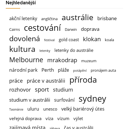
Nejhledanější
austrálie
brisbane
akční letenky
angličtina
cestování
doprava
Cairns
Darwin
dovolená
klokan
gold coast
koala
festival
kultura
letenky do austrálie
letenky
Melbourne
mrakodrap
muzeum
Perth
národní park
pláže
pronájem auta
potápění
příroda
práce
práce v austrálii
sport
rozhovor
studium
sydney
studium v austrálii
surfování
uluru
velký bariérový útes
unesco
Tasmánie
veřejná doprava
víza
vízum
výlet
zajímavá místa
čas v austrálii
zábava