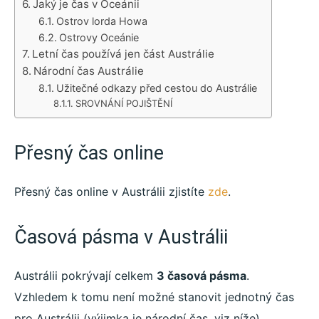
Jaký je čas v Oceánii
Ostrov lorda Howa
Ostrovy Oceánie
Letní čas používá jen část Austrálie
Národní čas Austrálie
Užitečné odkazy před cestou do Austrálie
SROVNÁNÍ POJIŠTĚNÍ
Přesný čas online
Přesný čas online v Austrálii zjistíte
zde
.
Časová pásma v Austrálii
Austrálii pokrývají celkem
3 časová pásma
.
Vzhledem k tomu není možné stanovit jednotný čas
pro Austrálii (výjimka je národní čas, viz níže).