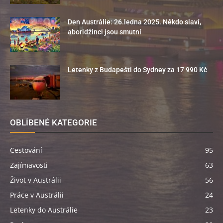
Den Austrálie: 26.ledna 2025. Někdo slaví,
aboridžinci jsou smutní
Letenky z Budapešti do Sydney za 17 990 Kč
OBLÍBENÉ KATEGORIE
Cestování
95
Zajímavosti
63
Život v Austrálii
56
Práce v Austrálii
24
Letenky do Austrálie
23