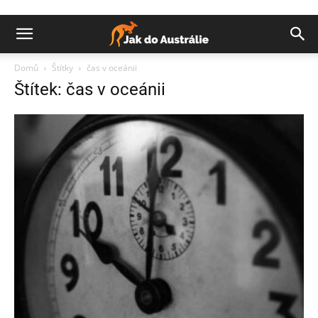
Domů
Štítky
čas v oceánii
Štítek: čas v oceánii