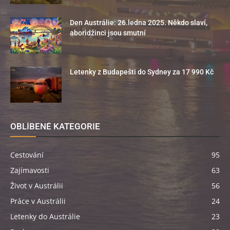
Den Austrálie: 26.ledna 2025. Někdo slaví,
aboridžinci jsou smutní
Letenky z Budapešti do Sydney za 17 990 Kč
OBLÍBENÉ KATEGORIE
Cestování
95
Zajímavosti
63
Život v Austrálii
56
Práce v Austrálii
24
Letenky do Austrálie
23