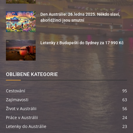
Den Austrálie: 26.ledna 2025. Někdo slaví,
aboridžinci jsou smutní
Letenky z Budapešti do Sydney za 17 990 Kč
OBLÍBENÉ KATEGORIE
Cestování
95
Zajímavosti
63
Život v Austrálii
56
Práce v Austrálii
24
Letenky do Austrálie
23