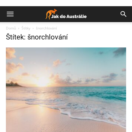
Domů
Štítky
šnorchlování
Štítek: šnorchlování