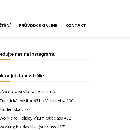
ŠTĚNÍ
PRŮVODCE ONLINE
KONTAKT
ledujte nás na Instagramu
ak odjet do Austrálie
Víza do Austrálie – Rozcestník
Turistická eVisitor 651 a Visitor víza 600
Studentská víza
Work and Holiday vízum (subclass 462)
Working holiday víza (subclass 417)