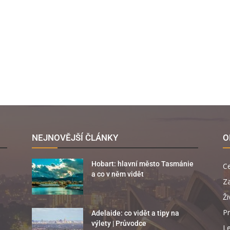
NEJNOVĚJŠÍ ČLÁNKY
O
Hobart: hlavní město Tasmánie
C
a co v něm vidět
Za
Ži
Pr
Adelaide: co vidět a tipy na
výlety | Průvodce
Le