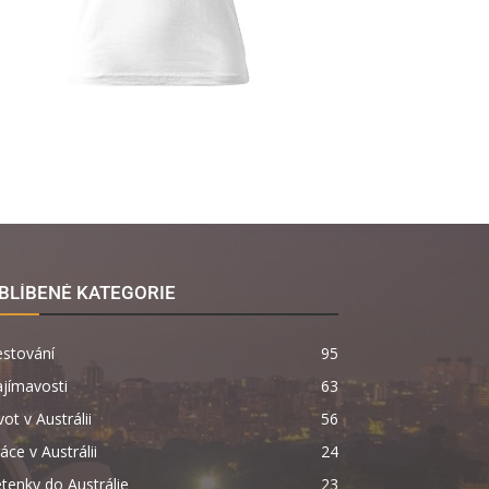
BLÍBENÉ KATEGORIE
estování
95
jímavosti
63
vot v Austrálii
56
áce v Austrálii
24
tenky do Austrálie
23