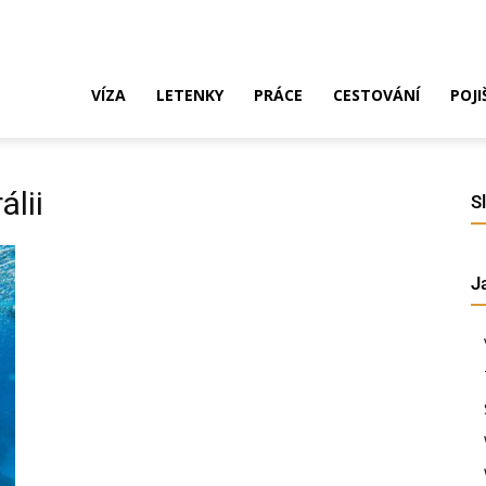
ak
VÍZA
LETENKY
PRÁCE
CESTOVÁNÍ
POJI
o
álii
S
J
ustrálie?
íza,