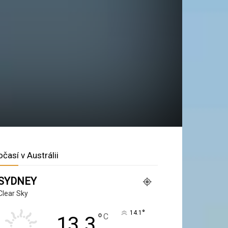
očasí v Austrálii
SYDNEY
Clear Sky
°
14.1
°
C
13.3