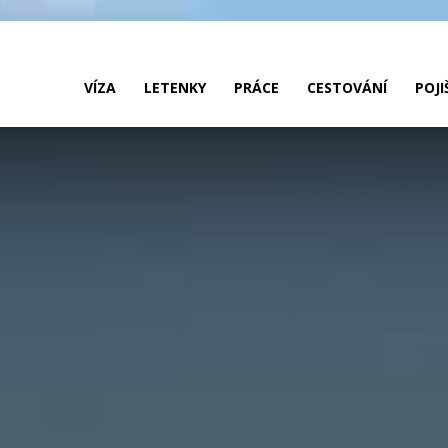
ak
VÍZA
LETENKY
PRÁCE
CESTOVÁNÍ
POJI
o
ustrálie?
íza,