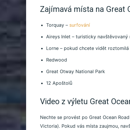
Zajímavá místa na Great
Torquay –
surfování
Aireys Inlet – turisticky navštěvovaný
Lorne – pokud chcete vidět roztomilá
Redwood
Great Otway National Park
12 Apoštolů
Video z výletu Great Oce
Nechte se provést po Great Ocean Road 
Victoria). Pokud vás místa zaujmou, na