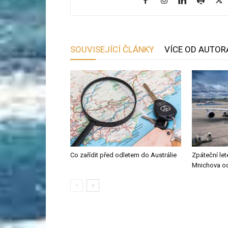
SOUVISEJÍCÍ ČLÁNKY
VÍCE OD AUTOR
Co zařídit před odletem do Austrálie
Zpáteční le
Mnichova od