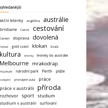
ejhledanější
austrálie
akční letenky
angličtina
cestování
brisbane
Cairns
dovolená
doprava
Darwin
klokan
gold coast
koala
festival
kultura
letenky do austrálie
letenky
Melbourne
mrakodrap
Perth
národní park
pláže
muzeum
práce
pronájem auta
potápění
příroda
práce v austrálii
sport
rozhovor
studium
studium v austrálii
surfování