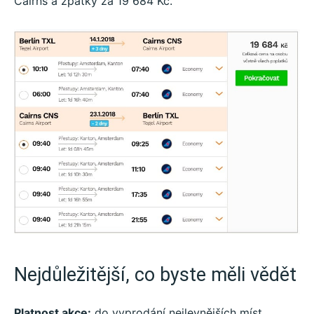
Cairns a zpátky za 19 684 Kč.
Nejdůležitější, co byste měli vědět
Platnost akce:
do vyprodání nejlevnějších míst