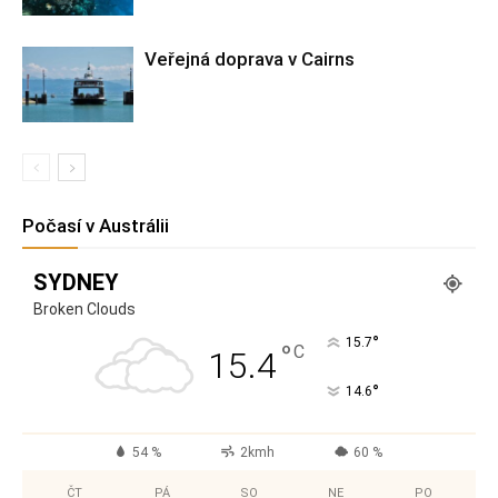
Veřejná doprava v Cairns
Počasí v Austrálii
SYDNEY
Broken Clouds
°
15.7
°
C
15.4
°
14.6
54 %
2kmh
60 %
ČT
PÁ
SO
NE
PO