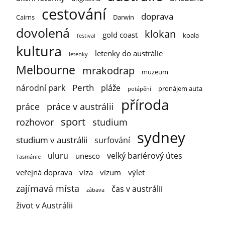
cestování
doprava
Cairns
Darwin
dovolená
klokan
gold coast
koala
festival
kultura
letenky do austrálie
letenky
Melbourne
mrakodrap
muzeum
Perth
národní park
pláže
pronájem auta
potápění
příroda
práce
práce v austrálii
sport
rozhovor
studium
sydney
studium v austrálii
surfování
uluru
velký bariérový útes
unesco
Tasmánie
veřejná doprava
víza
vízum
výlet
zajímavá místa
čas v austrálii
zábava
život v Austrálii