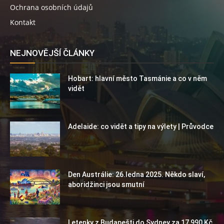
Ochrana osobních údajů
Kontakt
NEJNOVĚJŠÍ ČLÁNKY
Hobart: hlavní město Tasmánie a co v něm
vidět
Adelaide: co vidět a tipy na výlety | Průvodce
Den Austrálie: 26.ledna 2025. Někdo slaví,
aboridžinci jsou smutní
Letenky z Budapešti do Sydney za 17 990 Kč