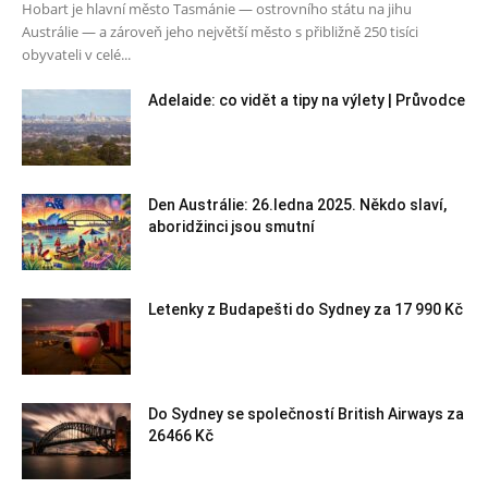
Hobart je hlavní město Tasmánie — ostrovního státu na jihu
Austrálie — a zároveň jeho největší město s přibližně 250 tisíci
obyvateli v celé...
Adelaide: co vidět a tipy na výlety | Průvodce
Den Austrálie: 26.ledna 2025. Někdo slaví,
aboridžinci jsou smutní
Letenky z Budapešti do Sydney za 17 990 Kč
Do Sydney se společností British Airways za
26466 Kč