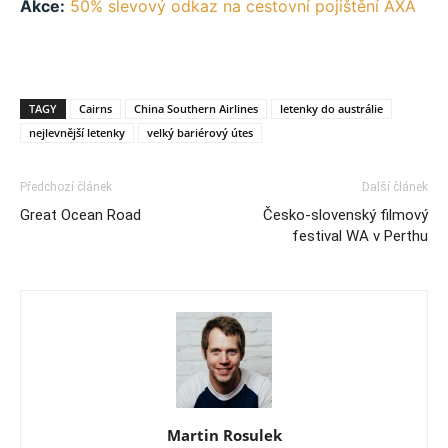
Akce:
50% slevový odkaz na cestovní pojištění AXA
TAGY
Cairns
China Southern Airlines
letenky do austrálie
nejlevnější letenky
velký bariérový útes
Předchozí článek
Další článek
Great Ocean Road
Česko-slovenský filmový
festival WA v Perthu
Martin Rosulek