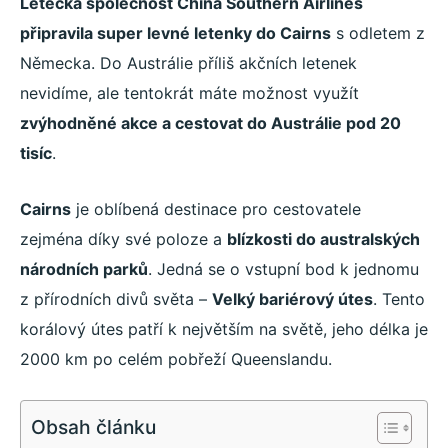
Letecká společnost China Southern Airlines
připravila super levné letenky do Cairns
s odletem z
Německa. Do Austrálie příliš akčních letenek
nevidíme, ale tentokrát máte možnost využít
zvýhodněné akce a cestovat do Austrálie pod 20
tisíc
.
Cairns
je oblíbená destinace pro cestovatele
zejména díky své poloze a
blízkosti do australských
národních parků
. Jedná se o vstupní bod k jednomu
z přírodních divů světa –
Velký bariérový útes
. Tento
korálový útes patří k největším na světě, jeho délka je
2000 km po celém pobřeží Queenslandu.
Obsah článku