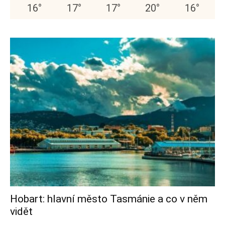
16
°
17
°
17
°
20
°
16
°
Hobart: hlavní město Tasmánie a co v něm
vidět