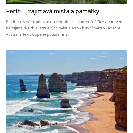
Perth – zajímavá místa a památky
Pojďte se s námi podívat do jednoho z nejbezpečnějších a zároveň
nejzajímavějších australských měst. Perth - hlavní město Západní
Austrálie. Je obklopené pouštěmi, a...