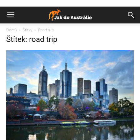
Domů
Štítky
Road trip
Štítek: road trip