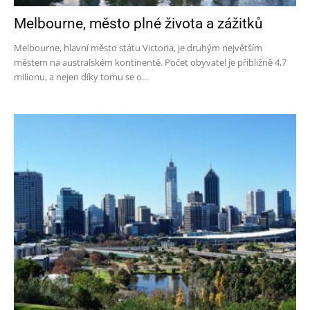
Melbourne, město plné života a zážitků
Melbourne, hlavní město státu Victoria, je druhým největším
městem na australském kontinentě. Počet obyvatel je přibližně 4,7
milionu, a nejen díky tomu se o...