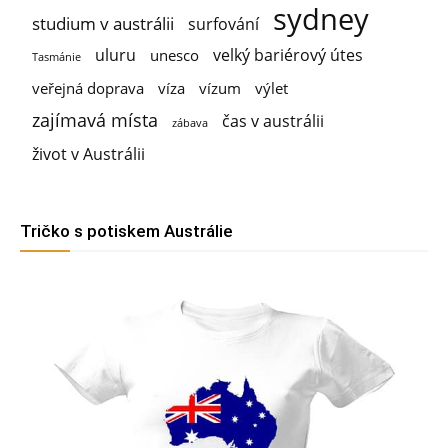
sydney
studium v austrálii
surfování
uluru
velký bariérový útes
unesco
Tasmánie
veřejná doprava
víza
vízum
výlet
zajímavá místa
čas v austrálii
zábava
život v Austrálii
Tričko s potiskem Austrálie