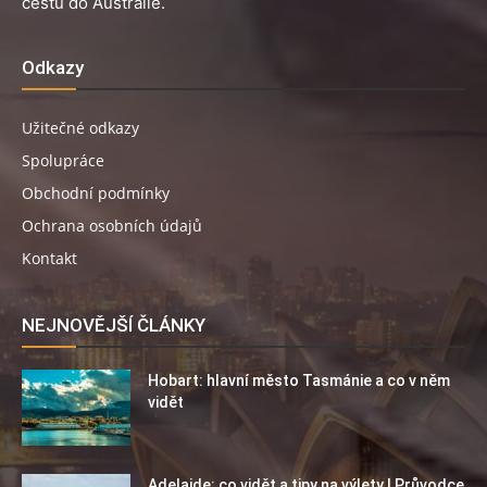
cestu do Austrálie.
Odkazy
Užitečné odkazy
Spolupráce
Obchodní podmínky
Ochrana osobních údajů
Kontakt
NEJNOVĚJŠÍ ČLÁNKY
Hobart: hlavní město Tasmánie a co v něm
vidět
Adelaide: co vidět a tipy na výlety | Průvodce