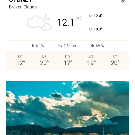
Broken Clouds
°
12.4
°
C
12.1
°
10.3
61 %
2.8kmh
69 %
SO
NE
PO
ÚT
ST
12
°
20
°
17
°
19
°
20
°