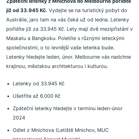
Zpáteční letenky z Mnichova do Melbourne pořídíte
již od 33.945 Kč.
Vydejte se na turistický pobyt do
Austrálie, jaro tam na vás čeká už od ledna. Letenky
pořídíte již za 33.945 Kč. Lety mají dvě mezipřistání v
Maskatu a Bangkoku. Poletíte s různými leteckými
společnostmi, o to levnější vaše letenka bude.
Letenky hledejte leden, únor. Melbourne vás nadchne
krajinou, městskou architekturou i kulturou.
Letenky od 33.945 Kč
Ušetříte až 6.000 Kč
Zpáteční letenky hledejte v termínu leden-únor
2024
Odlet z Mnichova (Letiště Mnichov, MUC