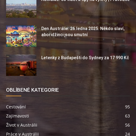
Den Austrálie: 26.ledna 2025. Někdo slaví,
aboridžinci jsou smutní
Letenky z Budapešti do Sydney za 17 990 Kč
OBLÍBENÉ KATEGORIE
Cestování
95
Zajímavosti
63
Život v Austrálii
56
Práce v Austrálii
24