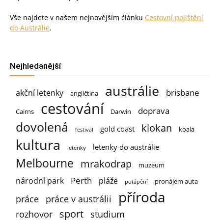
Vše najdete v našem nejnovějším článku
Cestovní pojištění
do Austrálie
.
Nejhledanější
austrálie
brisbane
akční letenky
angličtina
cestování
doprava
Cairns
Darwin
dovolená
klokan
gold coast
koala
festival
kultura
letenky do austrálie
letenky
Melbourne
mrakodrap
muzeum
Perth
národní park
pláže
pronájem auta
potápění
příroda
práce
práce v austrálii
sport
rozhovor
studium