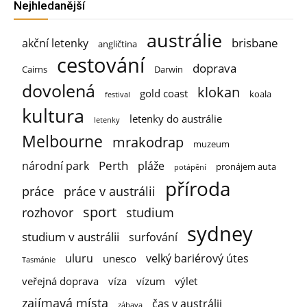
Nejhledanější
austrálie
brisbane
akční letenky
angličtina
cestování
doprava
Cairns
Darwin
dovolená
klokan
gold coast
koala
festival
kultura
letenky do austrálie
letenky
Melbourne
mrakodrap
muzeum
Perth
národní park
pláže
pronájem auta
potápění
příroda
práce
práce v austrálii
sport
rozhovor
studium
sydney
studium v austrálii
surfování
uluru
velký bariérový útes
unesco
Tasmánie
veřejná doprava
víza
vízum
výlet
zajímavá místa
čas v austrálii
zábava