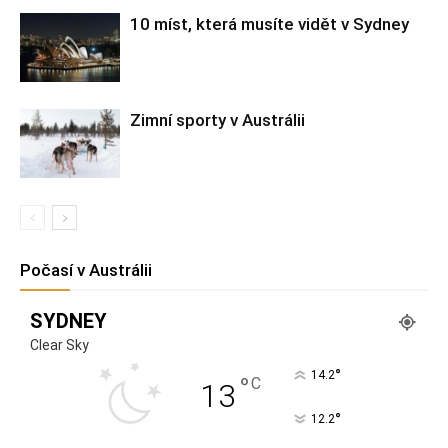
10 míst, která musíte vidět v Sydney
Zimní sporty v Austrálii
Počasí v Austrálii
SYDNEY
Clear Sky
°
14.2
°
C
13
°
12.2