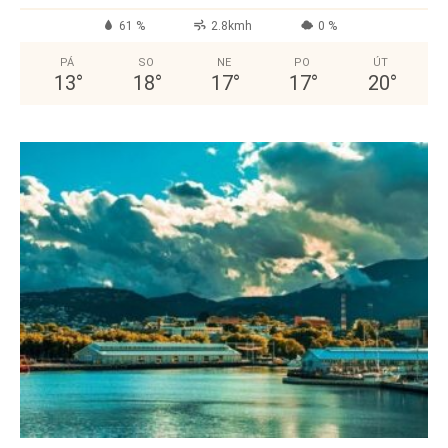
61 %
2.8kmh
0 %
PÁ
SO
NE
PO
ÚT
13
°
18
°
17
°
17
°
20
°