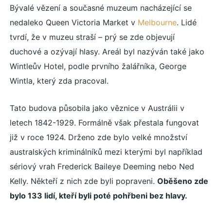
Bývalé vězení a současné muzeum nacházející
se
nedaleko Queen Victoria Market v
Melbourne
.
Lidé
tvrdí, že v muzeu straší – prý se zde objevují
duchové a ozývají hlasy.
Areál byl nazýván také jako
Wintleův Hotel, podle prvního žalářníka, George
Wintla, který zda pracoval.
Tato budova působila jako věznice v Austrálii v
letech 1842-1929. Formálně však přestala fungovat
již v roce 1924. Drženo zde bylo velké množství
australských kriminálníků mezi kterými byl například
sériový vrah Frederick Baileye Deeming nebo Ned
Kelly. Někteří z nich zde byli popraveni.
Oběšeno zde
bylo 133 lidí, kteří byli poté pohřbeni bez hlavy.