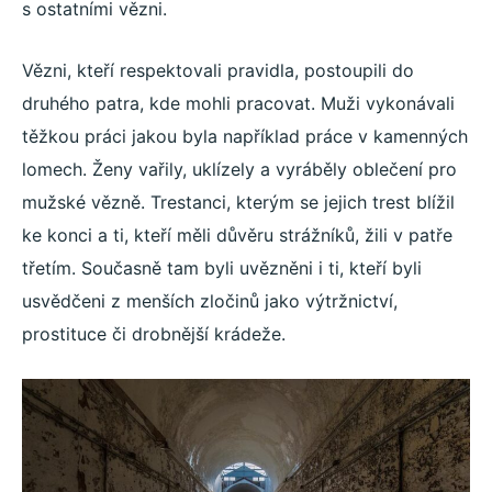
s ostatními vězni.
Vězni, kteří respektovali pravidla, postoupili do
druhého patra, kde mohli pracovat. Muži vykonávali
těžkou práci jakou byla například práce v kamenných
lomech. Ženy vařily, uklízely a vyráběly oblečení pro
mužské vězně. Trestanci, kterým se jejich trest blížil
ke konci a ti, kteří měli důvěru strážníků, žili v patře
třetím. Současně tam byli uvězněni i ti, kteří byli
usvědčeni z menších zločinů jako výtržnictví,
prostituce či drobnější krádeže.