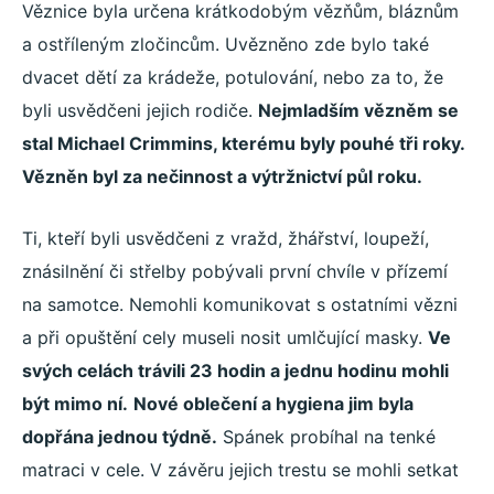
Věznice byla určena krátkodobým vězňům, bláznům
a ostříleným zločincům. Uvězněno zde bylo také
dvacet dětí za krádeže, potulování, nebo za to, že
byli usvědčeni jejich rodiče.
Nejmladším vězněm se
stal Michael Crimmins, kterému byly pouhé tři roky.
Vězněn byl za nečinnost a výtržnictví půl roku.
Ti, kteří byli usvědčeni z vražd, žhářství, loupeží,
znásilnění či střelby pobývali první chvíle v přízemí
na samotce. Nemohli komunikovat s ostatními vězni
a při opuštění cely museli nosit umlčující masky.
Ve
svých celách trávili 23 hodin a jednu hodinu
mohli
být mimo ní.
Nové oblečení a hygiena jim byla
dopřána jednou týdně.
Spánek probíhal na tenké
matraci v cele. V závěru jejich trestu se mohli setkat