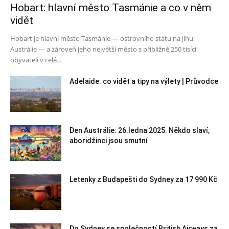
Hobart: hlavní město Tasmánie a co v něm
vidět
Hobart je hlavní město Tasmánie — ostrovního státu na jihu
Austrálie — a zároveň jeho největší město s přibližně 250 tisíci
obyvateli v celé...
Adelaide: co vidět a tipy na výlety | Průvodce
Den Austrálie: 26.ledna 2025. Někdo slaví,
aboridžinci jsou smutní
Letenky z Budapešti do Sydney za 17 990 Kč
Do Sydney se společností British Airways za