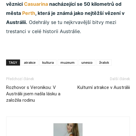
věznici
Casuarina
nacházející se 50 kilometrů od
města
Perth
, která je známá jako nejtěžší vězení v
Austrálii.
Odehrály se tu nejkrvavější bitvy mezi
trestanci v celé historii Austrálie.
TAGY
atrakce
kultura
muzeum
unesco
žralok
Předchozí článek
Další článek
Rozhovor s Veronikou: V
Kulturní atrakce v Austrálii
Austrálii jsem našla lásku a
založila rodinu