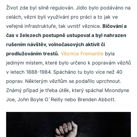
Život zde byl silně regulován. Jídlo bylo podáváno na
celách, vězni byli využíváni pro práci a to jak ve
veřejné infrastruktuře, tak uvnitř věznice.
Bičování a
čas v železech postupně ustupoval a byl nahrazen
rušením návštěv, volnočasových aktivit či
prodlužováním trestů.
Věznice Fremantle
byla
jediným místem, které bylo určeno k popravám vězňů
v letech 1888-1984. Spácháno tu bylo více než 40
poprav. Některým vězňům se podařilo uprchnout.
Známý případ je třeba útěk, který spáchal Moondyne
Joe, John Boyle O`Reilly nebo Brenden Abbott.