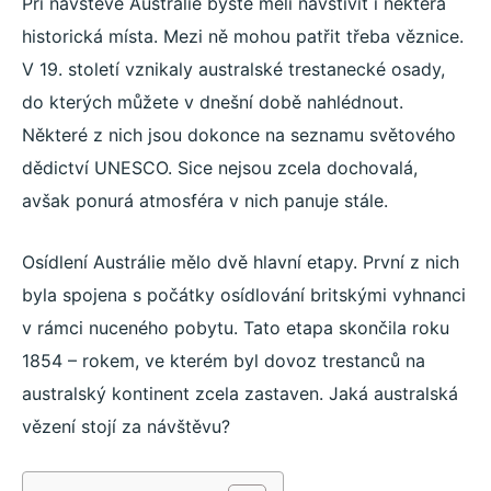
Při návštěvě Austrálie byste měli navštívit i některá
historická místa. Mezi ně mohou patřit třeba věznice.
V 19. století vznikaly australské trestanecké osady,
do kterých můžete v dnešní době nahlédnout.
Některé z nich jsou dokonce na seznamu světového
dědictví UNESCO. Sice nejsou zcela dochovalá,
avšak ponurá atmosféra v nich panuje stále.
Osídlení Austrálie mělo dvě hlavní etapy. První z nich
byla spojena s počátky osídlování britskými vyhnanci
v rámci nuceného pobytu. Tato etapa skončila roku
1854 – rokem, ve kterém byl dovoz trestanců na
australský kontinent zcela zastaven. Jaká australská
vězení stojí za návštěvu?