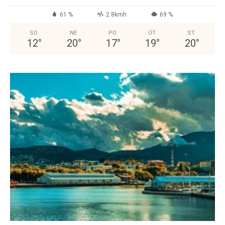
61 %
2.8kmh
69 %
SO
NE
PO
ÚT
ST
12
°
20
°
17
°
19
°
20
°