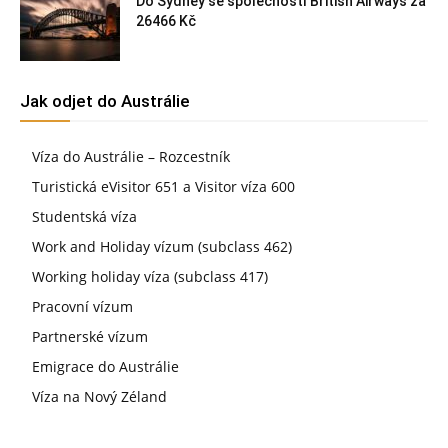
Do Sydney se společností British Airways za
26466 Kč
Jak odjet do Austrálie
Víza do Austrálie – Rozcestník
Turistická eVisitor 651 a Visitor víza 600
Studentská víza
Work and Holiday vízum (subclass 462)
Working holiday víza (subclass 417)
Pracovní vízum
Partnerské vízum
Emigrace do Austrálie
Víza na Nový Zéland