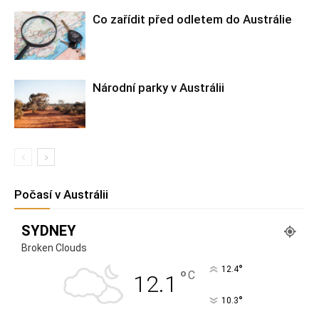
Co zařídit před odletem do Austrálie
Národní parky v Austrálii
Počasí v Austrálii
SYDNEY
Broken Clouds
°
12.4
°
C
12.1
°
10.3