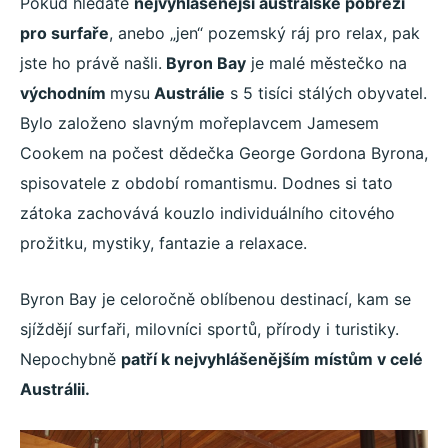
Pokud hledáte
nejvyhlášenější australské pobřeží
pro surfaře
, anebo „jen“ pozemský ráj pro relax, pak
jste ho právě našli.
Byron Bay
je malé městečko na
východním
mysu
Austrálie
s 5 tisíci stálých obyvatel.
Bylo založeno slavným mořeplavcem Jamesem
Cookem na počest dědečka George Gordona Byrona,
spisovatele z období romantismu. Dodnes si tato
zátoka zachovává kouzlo individuálního citového
prožitku, mystiky, fantazie a relaxace.
Byron Bay je celoročně oblíbenou destinací, kam se
sjíždějí surfaři, milovníci sportů, přírody i turistiky.
Nepochybně
patří k nejvyhlášenějším místům v celé
Austrálii.