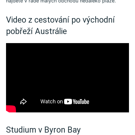
najdete v řadě malých obchodů nedaleko pláže.
Video z cestování po východní
pobřeží Austrálie
Studium v Byron Bay