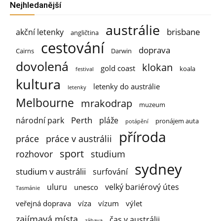
Nejhledanější
austrálie
brisbane
akční letenky
angličtina
cestování
doprava
Cairns
Darwin
dovolená
klokan
gold coast
koala
festival
kultura
letenky do austrálie
letenky
Melbourne
mrakodrap
muzeum
Perth
národní park
pláže
pronájem auta
potápění
příroda
práce
práce v austrálii
sport
rozhovor
studium
sydney
studium v austrálii
surfování
uluru
velký bariérový útes
unesco
Tasmánie
veřejná doprava
víza
vízum
výlet
zajímavá místa
čas v austrálii
zábava