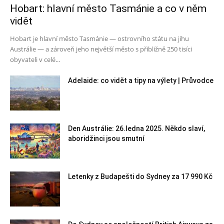
Hobart: hlavní město Tasmánie a co v něm
vidět
Hobart je hlavní město Tasmánie — ostrovního státu na jihu
Austrálie — a zároveň jeho největší město s přibližně 250 tisíci
obyvateli v celé...
Adelaide: co vidět a tipy na výlety | Průvodce
Den Austrálie: 26.ledna 2025. Někdo slaví,
aboridžinci jsou smutní
Letenky z Budapešti do Sydney za 17 990 Kč