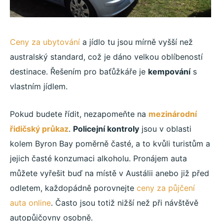
Ceny za ubytování
a jídlo tu jsou mírně vyšší než
australský standard, což je dáno velkou oblíbeností
destinace. Řešením pro baťůžkáře je
kempování
s
vlastním jídlem.
Pokud budete řídit, nezapomeňte na
mezinárodní
řidičský průkaz
.
Policejní kontroly
jsou v oblasti
kolem Byron Bay poměrně časté, a to kvůli turistům a
jejich časté konzumaci alkoholu. Pronájem auta
můžete vyřešit buď na místě v Austálii anebo již před
odletem, každopádně porovnejte
ceny za půjčení
auta online
. Často jsou totiž nižší než při návštěvě
autopůjčovny osobně.