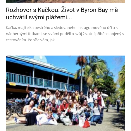
Rozhovor s Kačkou: Život v Byron Bay mě
uchvátil svými plážemi...
Kačka, majitelka pestrého a sledovaného instagramového účtu s
nádhernými fotkami, se s vámi podělí o svůj životní příběh spojený s
cestováním. Popíše vám, jak...