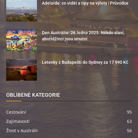
Adelaide: co vidět a tipy na výlety | Průvodce
Den Austrálie: 26.ledna 2025. Někdo slaví,
aboridžinci jsou smutní
Letenky z Budapešti do Sydney za 17 990 Kč
OBLÍBENÉ KATEGORIE
Cestování
95
Zajímavosti
63
Život v Austrálii
56