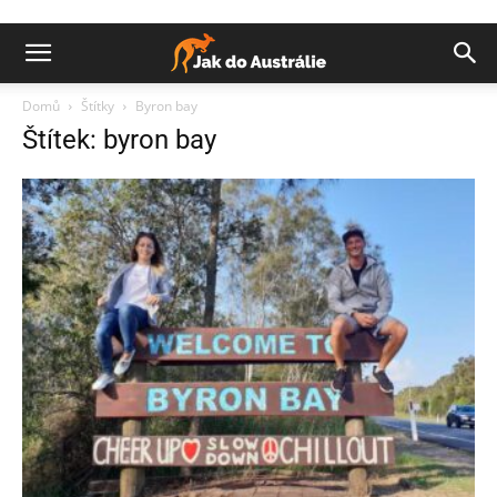
Domů
Štítky
Byron bay
Štítek: byron bay