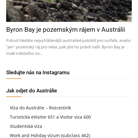
Byron Bay je pozemským rájem v Austrálii
Pokud hledáte nejvyhlášenější australské pobřeží pro surfaře, anebo
"jen" pozemský ráj pro relax, pak jste ho právě našli. Byron Bay je
malé městečko na...
Sledujte nás na Instagramu
Jak odjet do Austrálie
Víza do Austrálie – Rozcestník
Turistická eVisitor 651 a Visitor víza 600
Studentská víza
Work and Holiday vízum (subclass 462)