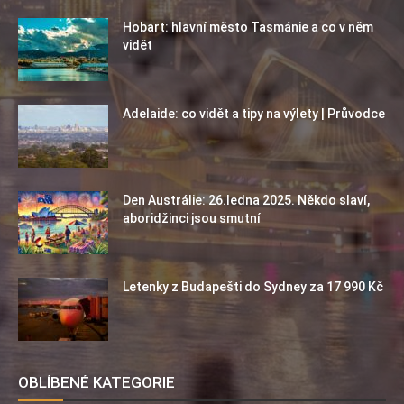
Hobart: hlavní město Tasmánie a co v něm
vidět
Adelaide: co vidět a tipy na výlety | Průvodce
Den Austrálie: 26.ledna 2025. Někdo slaví,
aboridžinci jsou smutní
Letenky z Budapešti do Sydney za 17 990 Kč
OBLÍBENÉ KATEGORIE