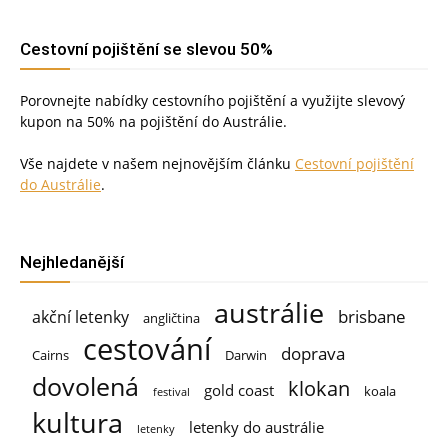
Cestovní pojištění se slevou 50%
Porovnejte nabídky cestovního pojištění a využijte slevový
kupon na 50% na pojištění do Austrálie.
Vše najdete v našem nejnovějším článku
Cestovní pojištění
do Austrálie
.
Nejhledanější
austrálie
brisbane
akční letenky
angličtina
cestování
doprava
Cairns
Darwin
dovolená
klokan
gold coast
koala
festival
kultura
letenky do austrálie
letenky