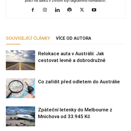
práci na dálku v životní styl digitálního nomádství.
SOUVISEJÍCÍ ČLÁNKY
VÍCE OD AUTORA
Relokace auta v Austrálii: Jak
cestovat levně a dobrodružně
Co zařídit před odletem do Austrálie
Zpáteční letenky do Melbourne z
Mnichova od 33.945 Kč