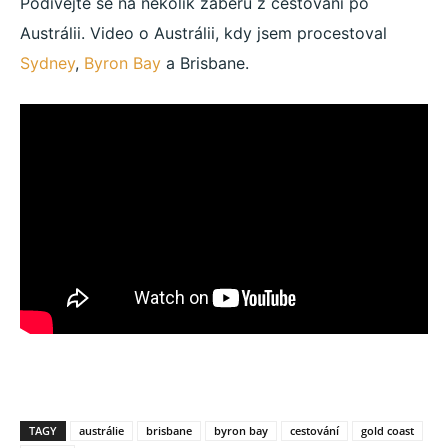
Podívejte se na několik záběrů z cestování po
Austrálii. Video o Austrálii, kdy jsem procestoval
Sydney
,
Byron Bay
a Brisbane.
TAGY
austrálie
brisbane
byron bay
cestování
gold coast