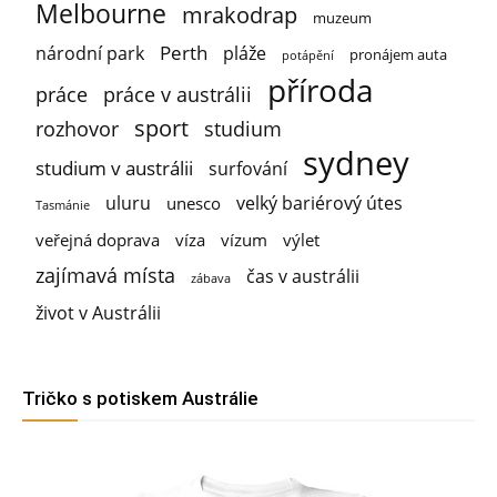
Melbourne
mrakodrap
muzeum
Perth
národní park
pláže
pronájem auta
potápění
příroda
práce
práce v austrálii
sport
rozhovor
studium
sydney
studium v austrálii
surfování
uluru
velký bariérový útes
unesco
Tasmánie
veřejná doprava
víza
vízum
výlet
zajímavá místa
čas v austrálii
zábava
život v Austrálii
Tričko s potiskem Austrálie