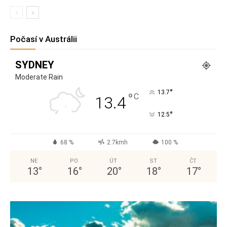
Počasí v Austrálii
SYDNEY
Moderate Rain
°
13.7
°
C
13.4
°
12.5
68 %
2.7kmh
100 %
NE
PO
ÚT
ST
ČT
13
°
16
°
20
°
18
°
17
°