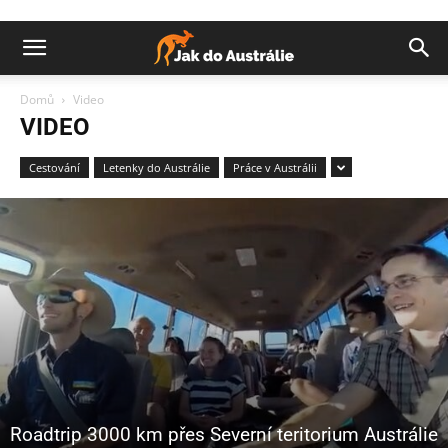
Domů
Video
VIDEO
Cestování
Letenky do Austrálie
Práce v Austrálii
Roadtrip 3000 km přes Severní teritorium Austrálie