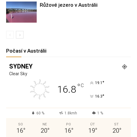
Růžové jezero v Austrálii
Počasí v Austrálii
SYDNEY
Clear Sky
°
19.1
°
C
16.8
°
16.3
60 %
1.8kmh
1 %
SO
NE
PO
ÚT
ST
16
°
20
°
16
°
19
°
20
°