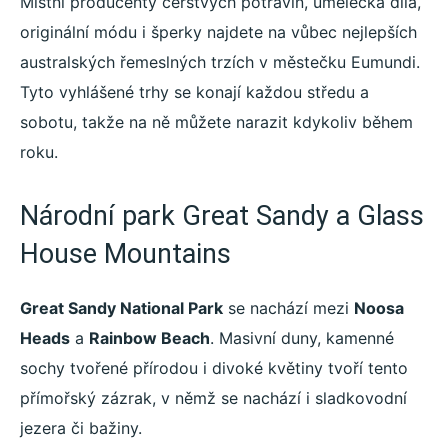
Místní producenty čerstvých potravin, umělecká díla,
originální módu i šperky najdete na vůbec nejlepších
australských řemeslných trzích v městečku Eumundi.
Tyto vyhlášené trhy se konají každou středu a
sobotu, takže na ně můžete narazit kdykoliv během
roku.
Národní park Great Sandy a Glass
House Mountains
Great Sandy National Park
se nachází mezi
Noosa
Heads
a
Rainbow Beach
. Masivní duny, kamenné
sochy tvořené přírodou i divoké květiny tvoří tento
přímořský zázrak, v němž se nachází i sladkovodní
jezera či bažiny.