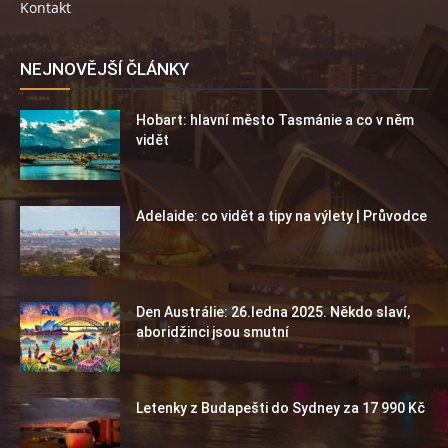
Kontakt
NEJNOVĚJŠÍ ČLÁNKY
Hobart: hlavní město Tasmánie a co v něm
vidět
Adelaide: co vidět a tipy na výlety | Průvodce
Den Austrálie: 26.ledna 2025. Někdo slaví,
aboridžinci jsou smutní
Letenky z Budapešti do Sydney za 17 990 Kč