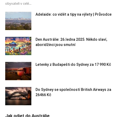
obyvateli v celé...
Adelaide: co vidět a tipy na výlety | Průvodce
Den Austrálie: 26.ledna 2025. Někdo slaví,
aboridžinci jsou smutní
Letenky z Budapešti do Sydney za 17 990 Kč
Do Sydney se společností British Airways za
26466 Kč
Jak odjet do Austrálie