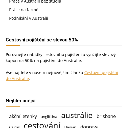
Práce v Austrálii bez studia
Práce na farmě
Podnikání v Austrálii
Cestovní pojištění se slevou 50%
Porovnejte nabídky cestovního pojištění a využijte slevový
kupon na 50% na pojištění do Austrálie.
Vše najdete v našem nejnovějším článku
Cestovní pojištění
do Austrálie
.
Nejhledanější
austrálie
brisbane
akční letenky
angličtina
cestování
doprava
Cairns
Darwin