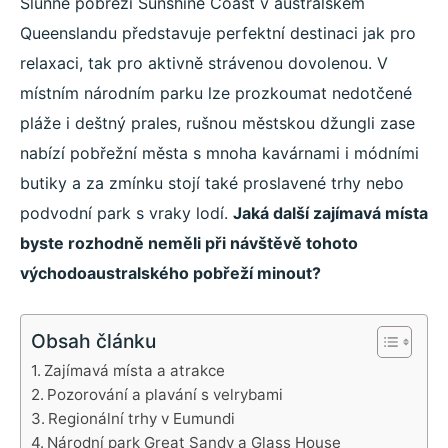
Slunné pobřeží Sunshine Coast v australském
Queenslandu představuje perfektní destinaci jak pro
relaxaci, tak pro aktivně strávenou dovolenou. V
místním národním parku lze prozkoumat nedotčené
pláže i deštný prales, rušnou městskou džungli zase
nabízí pobřežní města s mnoha kavárnami i módními
butiky a za zmínku stojí také proslavené trhy nebo
podvodní park s vraky lodí.
Jaká další zajímavá místa
byste rozhodně neměli při návštěvě tohoto
východoaustralského pobřeží minout?
Obsah článku
Zajímavá místa a atrakce
Pozorování a plavání s velrybami
Regionální trhy v Eumundi
Národní park Great Sandy a Glass House