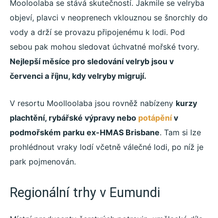
Mooloolaba se stává skutečností. Jakmile se velryba
objeví, plavci v neoprenech vklouznou se šnorchly do
vody a drží se provazu připojenému k lodi. Pod
sebou pak mohou sledovat úchvatné mořské tvory.
Nejlepší měsíce pro sledování velryb jsou v
červenci a říjnu, kdy velryby migrují.
V resortu Moolloolaba jsou rovněž nabízeny
kurzy
plachtění, rybářské výpravy nebo
potápění
v
podmořském parku ex-HMAS Brisbane
. Tam si lze
prohlédnout vraky lodí včetně válečné lodi, po níž je
park pojmenován.
Regionální trhy v Eumundi