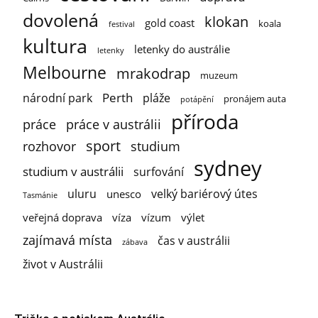
dovolená
klokan
gold coast
koala
festival
kultura
letenky do austrálie
letenky
Melbourne
mrakodrap
muzeum
Perth
národní park
pláže
pronájem auta
potápění
příroda
práce
práce v austrálii
sport
rozhovor
studium
sydney
studium v austrálii
surfování
uluru
velký bariérový útes
unesco
Tasmánie
veřejná doprava
víza
vízum
výlet
zajímavá místa
čas v austrálii
zábava
život v Austrálii