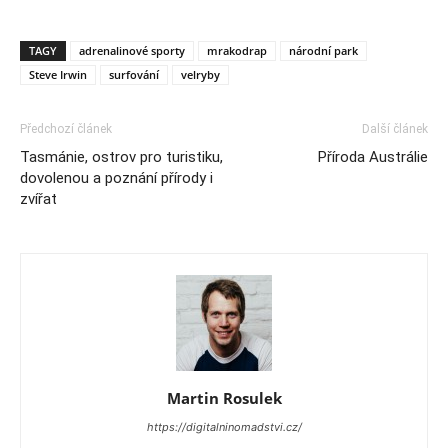
TAGY
adrenalinové sporty
mrakodrap
národní park
Steve Irwin
surfování
velryby
Předchozí článek
Další článek
Tasmánie, ostrov pro turistiku,
Příroda Austrálie
dovolenou a poznání přírody i
zvířat
Martin Rosulek
https://digitalninomadstvi.cz/