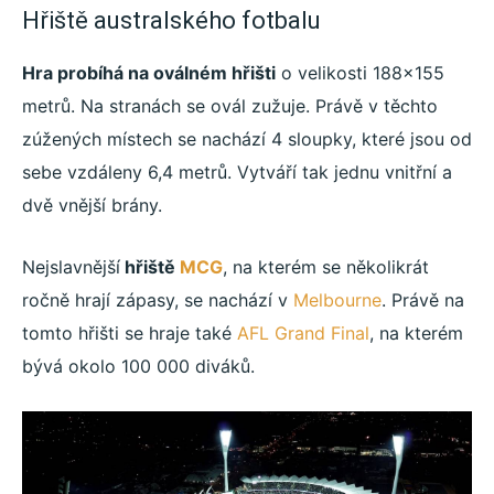
Hřiště australského fotbalu
Hra probíhá na oválném hřišti
o velikosti 188×155
metrů. Na stranách se ovál zužuje. Právě v těchto
zúžených místech se nachází 4 sloupky, které jsou od
sebe vzdáleny 6,4 metrů. Vytváří tak jednu vnitřní a
dvě vnější brány.
Nejslavnější
hřiště
MCG
, na kterém se několikrát
ročně hrají zápasy, se nachází v
Melbourne
. Právě na
tomto hřišti se hraje také
AFL Grand Final
, na kterém
bývá okolo 100 000 diváků.