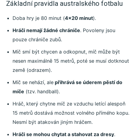
Základní pravidla australského fotbalu
Doba hry je 80 minut (
4×20 minut
).
Hráči nemají žádné chrániče
. Povoleny jsou
pouze chrániče zubů.
Míč smí být chycen a odkopnut, míč může být
nesen maximálně 15 metrů, poté se musí dotknout
země (odrazem).
Míč se nehází, ale
přihrává se úderem pěstí do
míče
(tzv. handball).
Hráč, který chytne míč ze vzduchu letící alespoň
15 metrů dostává možnost volného přímého kopu.
Nesmí být atakován jiným hráčem.
Hráči se mohou chytat a stahovat za dresy
.