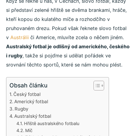
Když se řekne u nás, v Čechách, slovo
fotbal
, každý
si představí zelené hřiště se dvěma brankami, hráče,
kteří kopou do kulatého míče a rozhodčího v
pruhovaném drezu. Pokud však řeknete slovo fotbal
v
Austrálii
či Americe, mluvíte zcela o něčem jiném.
Australský fotbal je odlišný od amerického, českého
i rugby
, takže si pojďme si udělat pořádek ve
srovnání těchto sportů, které se nám mohou plést.
Obsah článku
Český fotbal
Americký fotbal
Rugby
Australský fotbal
Hřiště australského fotbalu
Míč