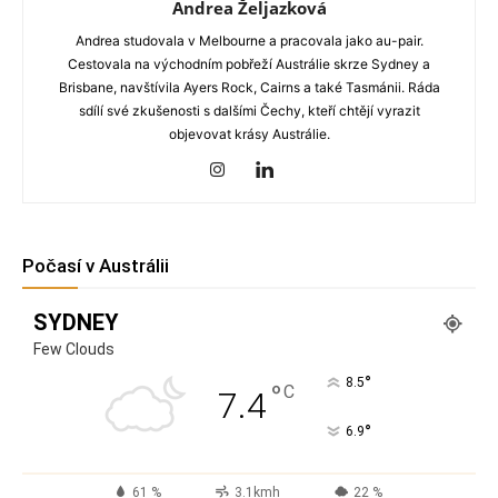
Andrea Željazková
Andrea studovala v Melbourne a pracovala jako au-pair.
Cestovala na východním pobřeží Austrálie skrze Sydney a
Brisbane, navštívila Ayers Rock, Cairns a také Tasmánii. Ráda
sdílí své zkušenosti s dalšími Čechy, kteří chtějí vyrazit
objevovat krásy Austrálie.
Počasí v Austrálii
SYDNEY
Few Clouds
°
8.5
°
C
7.4
°
6.9
61 %
3.1kmh
22 %