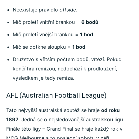
Neexistuje pravidlo
offside
.
Míč proletí vnitřní brankou =
6 bodů
Míč proletí vnější brankou =
1 bod
Míč se dotkne sloupku =
1 bod
Družstvo s větším počtem bodů, vítězí. Pokud
končí hra remízou, nedochází k prodloužení,
výsledkem je tedy remíza.
AFL (Australian Football League)
Tato nejvyšší australská soutěž se hraje
od roku
1897
. Jedná se o nejsledovanější australskou ligu.
Finále této ligy – Grand Final se hraje každý rok v
MCG Melbourne a to poslední sobotu v září.