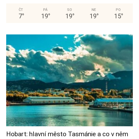
ČT
PÁ
SO
NE
PO
7
°
19
°
19
°
19
°
15
°
Hobart: hlavní město Tasmánie a co v něm