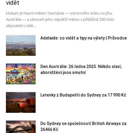
vidět
Hobart je hlavní město Tasmánie — ostrovního státu na jihu
Austrálie — a zároveň jeho největší město s přibližně 250 tisíci
obyvateli v celé...
Adelaide: co vidět a tipy na výlety | Průvodce
Den Austrálie: 26.ledna 2025. Někdo slaví,
aboridžinci jsou smutní
Letenky z Budapešti do Sydney za 17 990 Kč
Do Sydney se společností British Airways za
26466 Kč