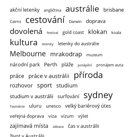
austrálie
brisbane
akční letenky
angličtina
cestování
doprava
Cairns
Darwin
dovolená
klokan
gold coast
koala
festival
kultura
letenky do austrálie
letenky
Melbourne
mrakodrap
muzeum
Perth
národní park
pláže
pronájem auta
potápění
příroda
práce
práce v austrálii
sport
rozhovor
studium
sydney
studium v austrálii
surfování
uluru
velký bariérový útes
unesco
Tasmánie
veřejná doprava
víza
vízum
výlet
zajímavá místa
čas v austrálii
zábava
život v Austrálii