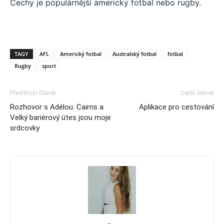
Čechy je populárnější americký fotbal nebo rugby.
TAGY
AFL
Americký fotbal
Australský fotbal
fotbal
Rugby
sport
Předchozí článek
Další článek
Rozhovor s Adélou: Cairns a
Aplikace pro cestování
Velký bariérový útes jsou moje
srdcovky