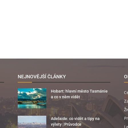
NEJNOVĚJŠÍ ČLÁNKY
O
Hobart: hlavní město Tasmánie
C
a co v něm vidět
Za
Ži
Pr
Adelaide: co vidět a tipy na
výlety | Průvodce
Le