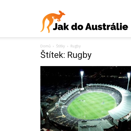
J
Domů
Štítky
Rugby
d
Štítek: Rugby
A
V