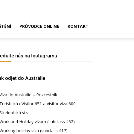
ŠTĚNÍ
PRŮVODCE ONLINE
KONTAKT
ledujte nás na Instagramu
ak odjet do Austrálie
Víza do Austrálie – Rozcestník
Turistická eVisitor 651 a Visitor víza 600
Studentská víza
Work and Holiday vízum (subclass 462)
Working holiday víza (subclass 417)