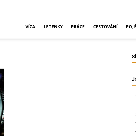
ak
VÍZA
LETENKY
PRÁCE
CESTOVÁNÍ
POJI
o
S
J
ustrálie?
íza,