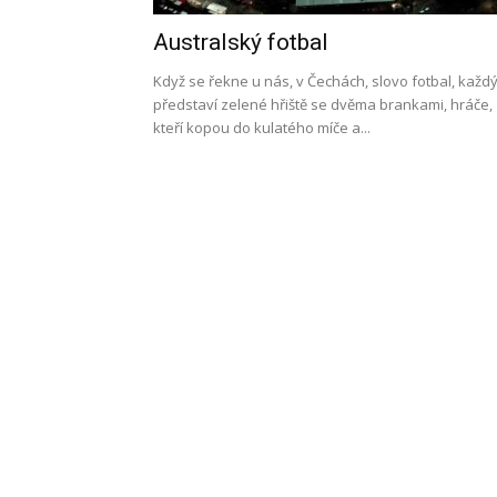
Australský fotbal
l
Když se řekne u nás, v Čechách, slovo fotbal, každý
představí zelené hřiště se dvěma brankami, hráče,
kteří kopou do kulatého míče a...
s
a
p