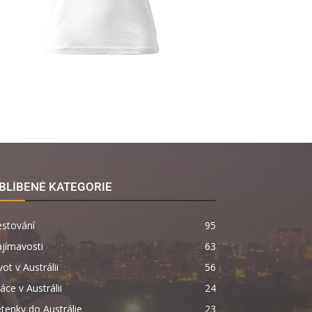
BLÍBENÉ KATEGORIE
estování
95
jímavosti
63
vot v Austrálii
56
áce v Austrálii
24
tenky do Austrálie
23