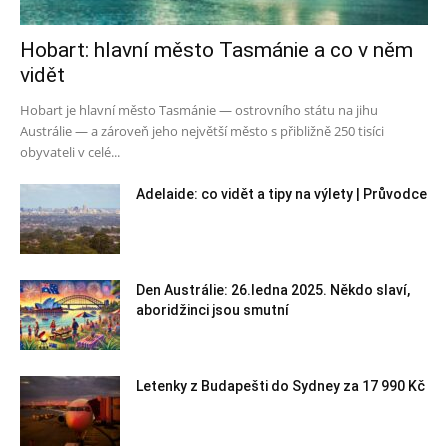
Hobart: hlavní město Tasmánie a co v něm
vidět
Hobart je hlavní město Tasmánie — ostrovního státu na jihu
Austrálie — a zároveň jeho největší město s přibližně 250 tisíci
obyvateli v celé...
Adelaide: co vidět a tipy na výlety | Průvodce
Den Austrálie: 26.ledna 2025. Někdo slaví,
aboridžinci jsou smutní
Letenky z Budapešti do Sydney za 17 990 Kč