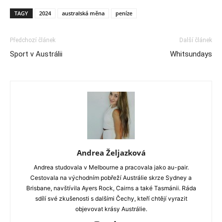
TAGY
2024
australská měna
peníze
Předchozí článek
Další článek
Sport v Austrálii
Whitsundays
Andrea Željazková
Andrea studovala v Melbourne a pracovala jako au-pair.
Cestovala na východním pobřeží Austrálie skrze Sydney a
Brisbane, navštívila Ayers Rock, Cairns a také Tasmánii. Ráda
sdílí své zkušenosti s dalšími Čechy, kteří chtějí vyrazit
objevovat krásy Austrálie.