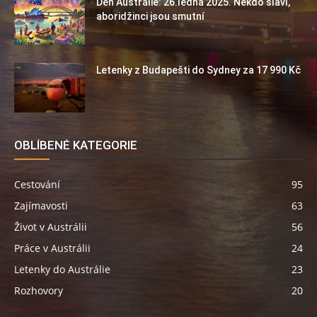
Den Austrálie: 26.ledna 2025. Někdo slaví,
aboridžinci jsou smutní
Letenky z Budapešti do Sydney za 17 990 Kč
OBLÍBENÉ KATEGORIE
Cestování
95
Zajímavosti
63
Život v Austrálii
56
Práce v Austrálii
24
Letenky do Austrálie
23
Rozhovory
20