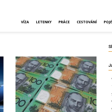
ak
VÍZA
LETENKY
PRÁCE
CESTOVÁNÍ
POJI
o
S
J
ustrálie?
íza,