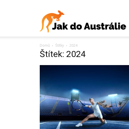
J
Domů
Štítky
2024
d
Štítek: 2024
A
V