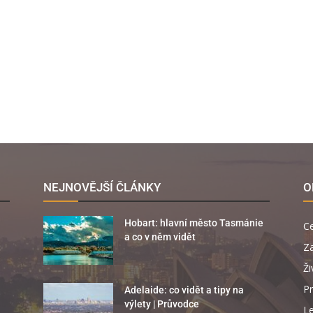
NEJNOVĚJŠÍ ČLÁNKY
O
Hobart: hlavní město Tasmánie
C
a co v něm vidět
Za
Ži
Pr
Adelaide: co vidět a tipy na
výlety | Průvodce
Le