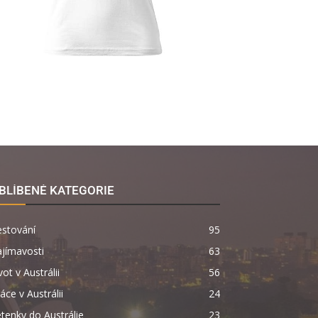
BLÍBENÉ KATEGORIE
estování
95
jímavosti
63
vot v Austrálii
56
áce v Austrálii
24
tenky do Austrálie
23