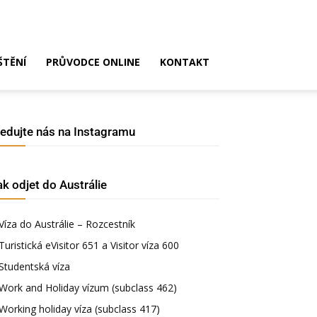
ŠTĚNÍ
PRŮVODCE ONLINE
KONTAKT
ledujte nás na Instagramu
ak odjet do Austrálie
Víza do Austrálie – Rozcestník
Turistická eVisitor 651 a Visitor víza 600
Studentská víza
Work and Holiday vízum (subclass 462)
Working holiday víza (subclass 417)