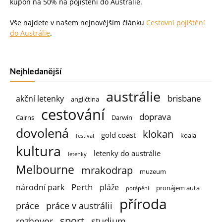
kupon na 50% na pojištění do Austrálie.
Vše najdete v našem nejnovějším článku
Cestovní pojištění
do Austrálie
.
Nejhledanější
austrálie
brisbane
akční letenky
angličtina
cestování
doprava
Cairns
Darwin
dovolená
klokan
gold coast
koala
festival
kultura
letenky do austrálie
letenky
Melbourne
mrakodrap
muzeum
Perth
národní park
pláže
pronájem auta
potápění
příroda
práce
práce v austrálii
sport
rozhovor
studium