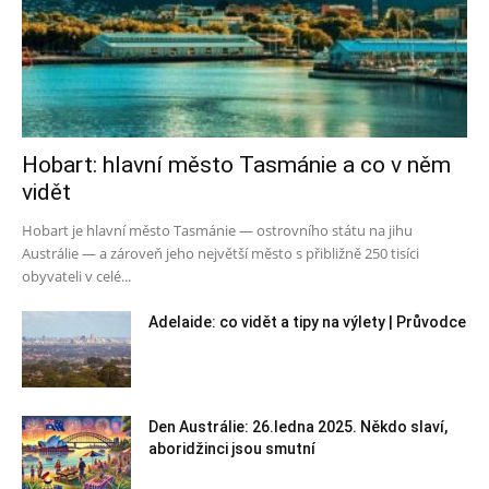
Hobart: hlavní město Tasmánie a co v něm
vidět
Hobart je hlavní město Tasmánie — ostrovního státu na jihu
Austrálie — a zároveň jeho největší město s přibližně 250 tisíci
obyvateli v celé...
Adelaide: co vidět a tipy na výlety | Průvodce
Den Austrálie: 26.ledna 2025. Někdo slaví,
aboridžinci jsou smutní