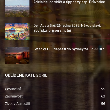
Adelaide: co vidět a tipy na výlety | Průvodce
Den Austrálie: 26.ledna 2025. Někdo slaví,
aboridžinci jsou smutní
Letenky z Budapešti do Sydney za 17 990 Kč
OBLÍBENÉ KATEGORIE
Cestování
95
Zajímavosti
63
Život v Austrálii
56