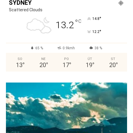
SYDNEY
Scattered Clouds
°
14.8
°
C
13.2
°
12.2
65 %
0.9kmh
38 %
SO
NE
PO
ÚT
ST
13
°
20
°
17
°
19
°
20
°