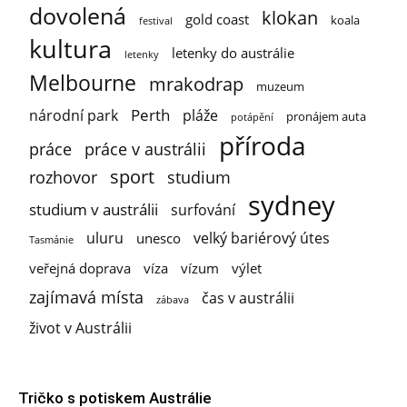
dovolená
klokan
gold coast
koala
festival
kultura
letenky do austrálie
letenky
Melbourne
mrakodrap
muzeum
Perth
národní park
pláže
pronájem auta
potápění
příroda
práce
práce v austrálii
sport
rozhovor
studium
sydney
studium v austrálii
surfování
uluru
velký bariérový útes
unesco
Tasmánie
veřejná doprava
víza
vízum
výlet
zajímavá místa
čas v austrálii
zábava
život v Austrálii
Tričko s potiskem Austrálie