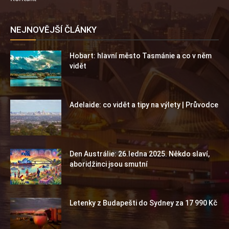
NEJNOVĚJŠÍ ČLÁNKY
Hobart: hlavní město Tasmánie a co v něm
vidět
Adelaide: co vidět a tipy na výlety | Průvodce
Den Austrálie: 26.ledna 2025. Někdo slaví,
aboridžinci jsou smutní
Letenky z Budapešti do Sydney za 17 990 Kč