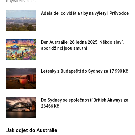
obyvateli v celé...
Adelaide: co vidět a tipy na výlety | Průvodce
Den Austrálie: 26.ledna 2025. Někdo slaví,
aboridžinci jsou smutní
Letenky z Budapešti do Sydney za 17 990 Kč
Do Sydney se společností British Airways za
26466 Kč
Jak odjet do Austrálie