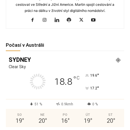
cestovat ve Střední a Jižní Americe. Martin spojil cestování a
práci na dálku v životní styl digitálního nomádství.
Počasí v Austrálii
SYDNEY
Clear Sky
°
19.6
°
C
18.8
°
17.2
51 %
0.9kmh
0 %
SO
NE
PO
ÚT
ST
19
°
20
°
16
°
19
°
20
°