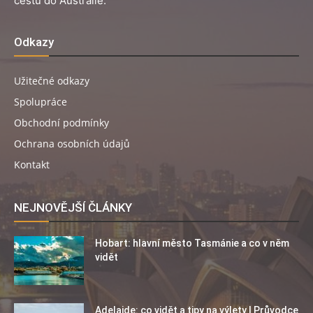
cestu do Austrálie.
Odkazy
Užitečné odkazy
Spolupráce
Obchodní podmínky
Ochrana osobních údajů
Kontakt
NEJNOVĚJŠÍ ČLÁNKY
Hobart: hlavní město Tasmánie a co v něm
vidět
Adelaide: co vidět a tipy na výlety | Průvodce