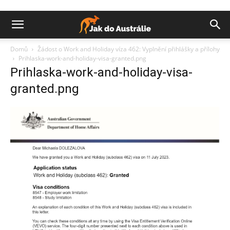
Domů
Žádost o Work and Holiday víza 462: Vyplnění přihlášky a přílohy
Prihlaska-work-and-holiday-visa-granted.png
Prihlaska-work-and-holiday-visa-
granted.png