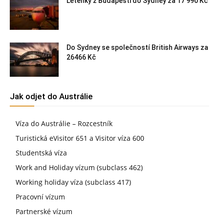
Letenky z Budapešti do Sydney za 17 990 Kč
Do Sydney se společností British Airways za
26466 Kč
Jak odjet do Austrálie
Víza do Austrálie – Rozcestník
Turistická eVisitor 651 a Visitor víza 600
Studentská víza
Work and Holiday vízum (subclass 462)
Working holiday víza (subclass 417)
Pracovní vízum
Partnerské vízum