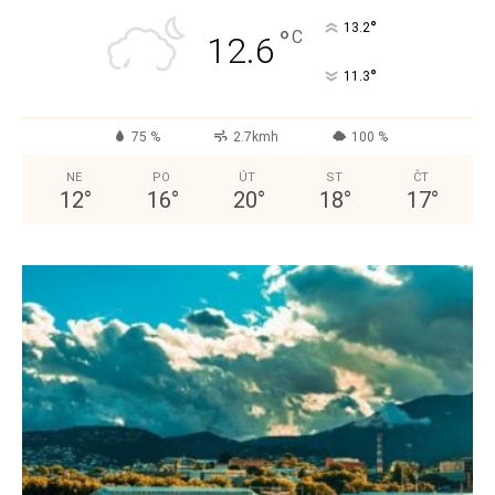
°
13.2
°
C
12.6
°
11.3
75 %
2.7kmh
100 %
NE
PO
ÚT
ST
ČT
12
°
16
°
20
°
18
°
17
°