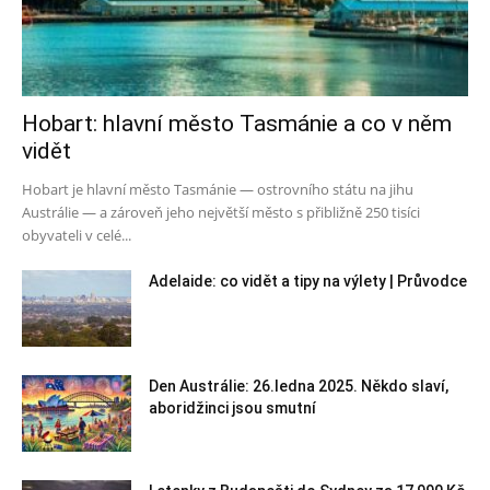
Hobart: hlavní město Tasmánie a co v něm
vidět
Hobart je hlavní město Tasmánie — ostrovního státu na jihu
Austrálie — a zároveň jeho největší město s přibližně 250 tisíci
obyvateli v celé...
Adelaide: co vidět a tipy na výlety | Průvodce
Den Austrálie: 26.ledna 2025. Někdo slaví,
aboridžinci jsou smutní