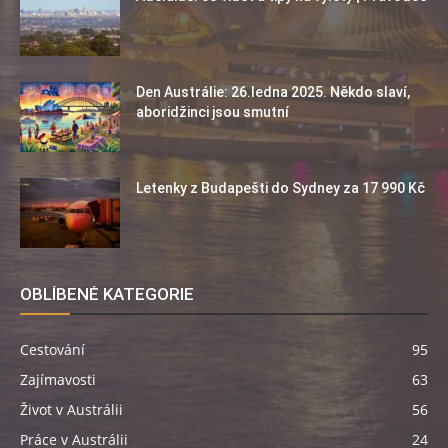
Den Austrálie: 26.ledna 2025. Někdo slaví,
aboridžinci jsou smutní
Letenky z Budapešti do Sydney za 17 990 Kč
OBLÍBENÉ KATEGORIE
Cestování
95
Zajímavosti
63
Život v Austrálii
56
Práce v Austrálii
24