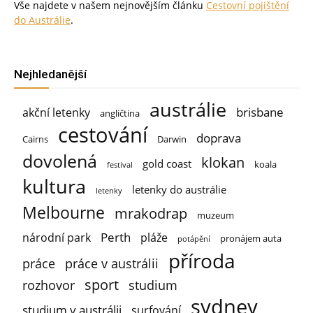
Vše najdete v našem nejnovějším článku
Cestovní pojištění
do Austrálie
.
Nejhledanější
austrálie
brisbane
akční letenky
angličtina
cestování
doprava
Cairns
Darwin
dovolená
klokan
gold coast
koala
festival
kultura
letenky do austrálie
letenky
Melbourne
mrakodrap
muzeum
Perth
národní park
pláže
pronájem auta
potápění
příroda
práce
práce v austrálii
sport
rozhovor
studium
sydney
studium v austrálii
surfování