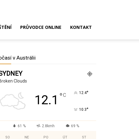
ŠTĚNÍ
PRŮVODCE ONLINE
KONTAKT
očasí v Austrálii
SYDNEY
Broken Clouds
°
12.4
°
C
12.1
°
10.3
61 %
2.8kmh
69 %
SO
NE
PO
ÚT
ST