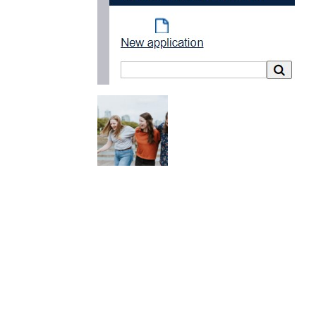
l
s
a
p