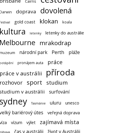
brisbane
Cairns
dovolená
doprava
Darwin
klokan
gold coast
koala
festival
kultura
letenky do austrálie
letenky
Melbourne
mrakodrap
Perth
národní park
pláže
muzeum
práce
pronájem auta
potápění
příroda
práce v austrálii
sport
rozhovor
studium
studium v austrálii
surfování
sydney
uluru
unesco
Tasmánie
velký bariérový útes
veřejná doprava
zajímavá místa
víza
vízum
výlet
čas v austrálii
život v Austrálii
zábava