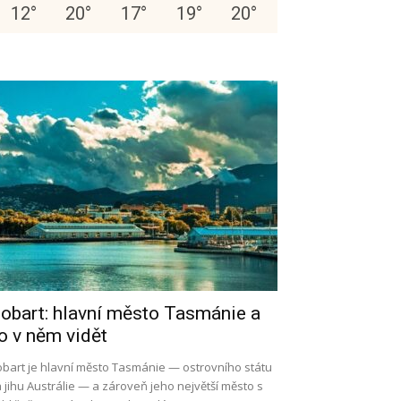
12
°
20
°
17
°
19
°
20
°
obart: hlavní město Tasmánie a
o v něm vidět
bart je hlavní město Tasmánie — ostrovního státu
 jihu Austrálie — a zároveň jeho největší město s