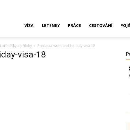
ak
VÍZA
LETENKY
PRÁCE
CESTOVÁNÍ
POJI
 přihlášky a přílohy
Prihlaska-work-and-holiday-visa-18
o
iday-visa-18
P
ustrálie?
íza,