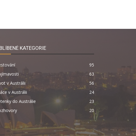
BLÍBENÉ KATEGORIE
estování
95
jímavosti
63
vot v Austrálii
56
áce v Austrálii
24
tenky do Austrálie
23
ozhovory
20