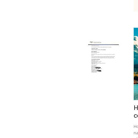
etenky,
tudium
H
ráce
c
Ho
na