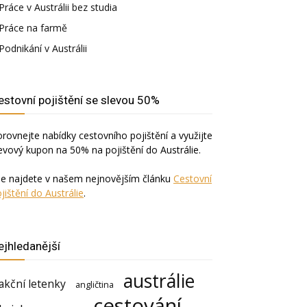
Práce v Austrálii bez studia
Práce na farmě
Podnikání v Austrálii
estovní pojištění se slevou 50%
rovnejte nabídky cestovního pojištění a využijte
evový kupon na 50% na pojištění do Austrálie.
še najdete v našem nejnovějším článku
Cestovní
jištění do Austrálie
.
ejhledanější
austrálie
akční letenky
angličtina
cestování