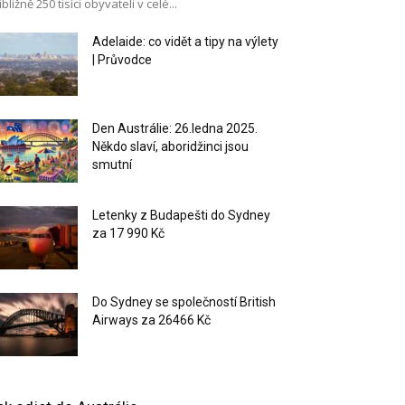
ibližně 250 tisíci obyvateli v celé...
Adelaide: co vidět a tipy na výlety
| Průvodce
Den Austrálie: 26.ledna 2025.
Někdo slaví, aboridžinci jsou
smutní
Letenky z Budapešti do Sydney
za 17 990 Kč
Do Sydney se společností British
Airways za 26466 Kč