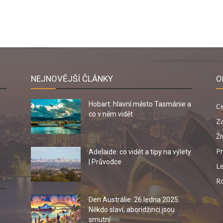
NEJNOVĚJŠÍ ČLÁNKY
O
Hobart: hlavní město Tasmánie a
C
co v něm vidět
Za
Ži
Pr
Adelaide: co vidět a tipy na výlety
| Průvodce
Le
R
Den Austrálie: 26.ledna 2025.
Někdo slaví, aboridžinci jsou
smutní