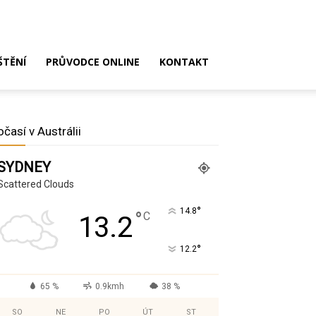
ŠTĚNÍ
PRŮVODCE ONLINE
KONTAKT
očasí v Austrálii
SYDNEY
Scattered Clouds
°
14.8
°
C
13.2
°
12.2
65 %
0.9kmh
38 %
SO
NE
PO
ÚT
ST