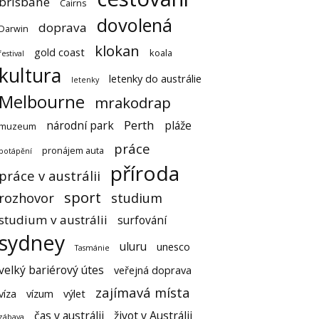
brisbane
Cairns
dovolená
doprava
Darwin
klokan
gold coast
koala
festival
kultura
letenky do austrálie
letenky
Melbourne
mrakodrap
Perth
národní park
pláže
muzeum
práce
pronájem auta
potápění
příroda
práce v austrálii
sport
rozhovor
studium
studium v austrálii
surfování
sydney
uluru
unesco
Tasmánie
velký bariérový útes
veřejná doprava
zajímavá místa
víza
vízum
výlet
čas v austrálii
život v Austrálii
zábava