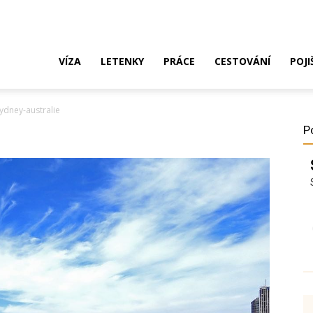
ak
VÍZA
LETENKY
PRÁCE
CESTOVÁNÍ
POJI
ydney-australie
o
P
ustrálie?
íza,