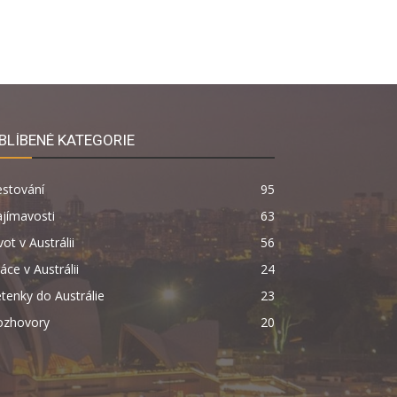
BLÍBENÉ KATEGORIE
estování
95
jímavosti
63
vot v Austrálii
56
áce v Austrálii
24
tenky do Austrálie
23
ozhovory
20