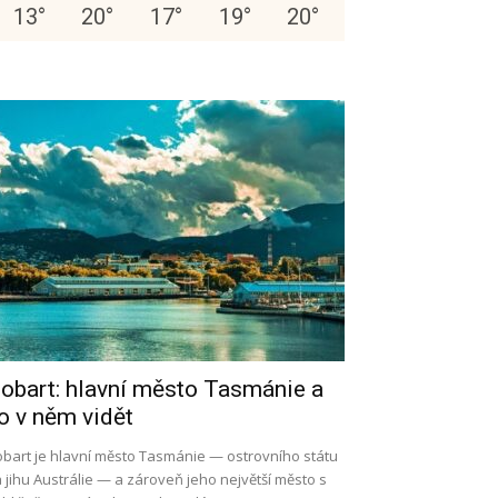
13
°
20
°
17
°
19
°
20
°
obart: hlavní město Tasmánie a
o v něm vidět
bart je hlavní město Tasmánie — ostrovního státu
 jihu Austrálie — a zároveň jeho největší město s