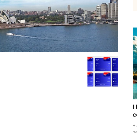
etenky,
tudium
H
ráce
c
Ho
na