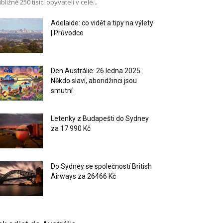
ibližně 250 tisíci obyvateli v celé...
Adelaide: co vidět a tipy na výlety
| Průvodce
Den Austrálie: 26.ledna 2025.
Někdo slaví, aboridžinci jsou
smutní
Letenky z Budapešti do Sydney
za 17 990 Kč
Do Sydney se společností British
Airways za 26466 Kč