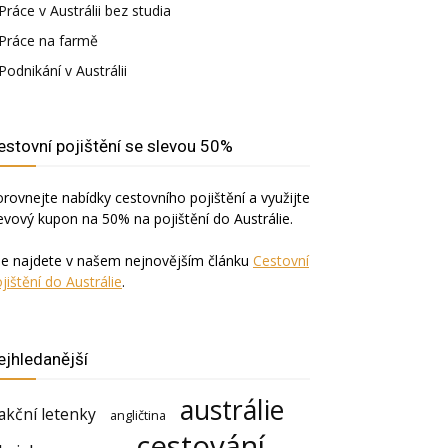
Práce v Austrálii bez studia
Práce na farmě
Podnikání v Austrálii
estovní pojištění se slevou 50%
rovnejte nabídky cestovního pojištění a využijte
evový kupon na 50% na pojištění do Austrálie.
še najdete v našem nejnovějším článku
Cestovní
jištění do Austrálie
.
ejhledanější
austrálie
akční letenky
angličtina
cestování