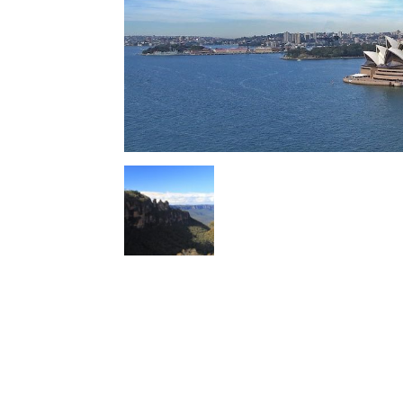
l
s
a
p