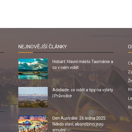
NEJNOVĚJŠÍ ČLÁNKY
O
Hobart: hlavní město Tasmánie a
C
co v něm vidět
Za
Ži
Pr
Adelaide: co vidět a tipy na výlety
| Průvodce
Le
R
Den Austrálie: 26.ledna 2025.
Někdo slaví, aboridžinci jsou
smutní