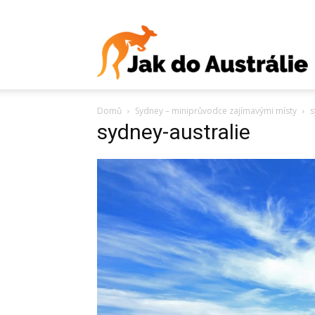
J
Domů
Sydney – miniprůvodce zajímavými místy
s
d
sydney-australie
A
V