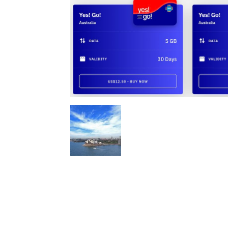
l
s
a
p