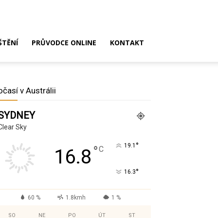
ŠTĚNÍ
PRŮVODCE ONLINE
KONTAKT
očasí v Austrálii
SYDNEY
Clear Sky
°
19.1
°
C
16.8
°
16.3
60 %
1.8kmh
1 %
SO
NE
PO
ÚT
ST