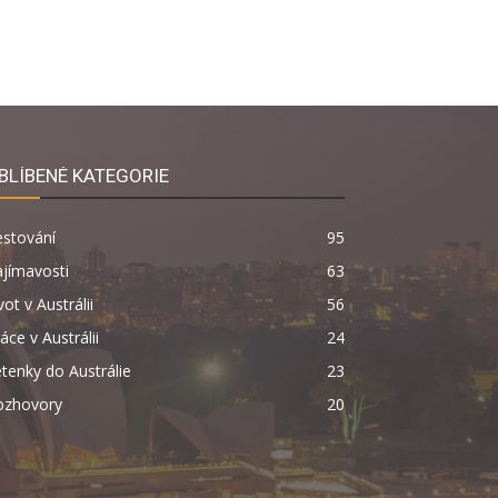
BLÍBENÉ KATEGORIE
estování
95
jímavosti
63
vot v Austrálii
56
áce v Austrálii
24
tenky do Austrálie
23
ozhovory
20