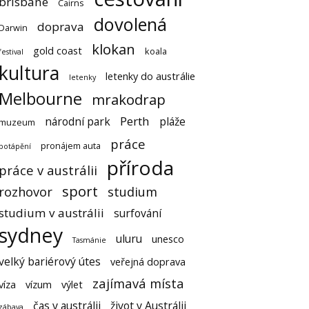
brisbane
Cairns
dovolená
doprava
Darwin
klokan
gold coast
koala
festival
kultura
letenky do austrálie
letenky
Melbourne
mrakodrap
Perth
národní park
pláže
muzeum
práce
pronájem auta
potápění
příroda
práce v austrálii
sport
rozhovor
studium
studium v austrálii
surfování
sydney
uluru
unesco
Tasmánie
velký bariérový útes
veřejná doprava
zajímavá místa
víza
vízum
výlet
čas v austrálii
život v Austrálii
zábava