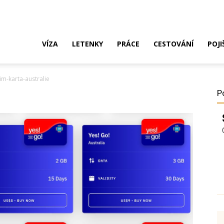
ak
VÍZA
LETENKY
PRÁCE
CESTOVÁNÍ
POJI
im-karta-australie
o
P
ustrálie?
íza,