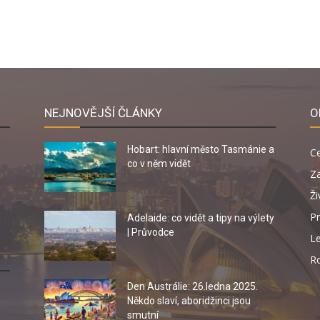
NEJNOVĚJŠÍ ČLÁNKY
O
Hobart: hlavní město Tasmánie a
C
co v něm vidět
Za
Ži
Pr
Adelaide: co vidět a tipy na výlety
| Průvodce
Le
R
Den Austrálie: 26.ledna 2025.
Někdo slaví, aboridžinci jsou
smutní