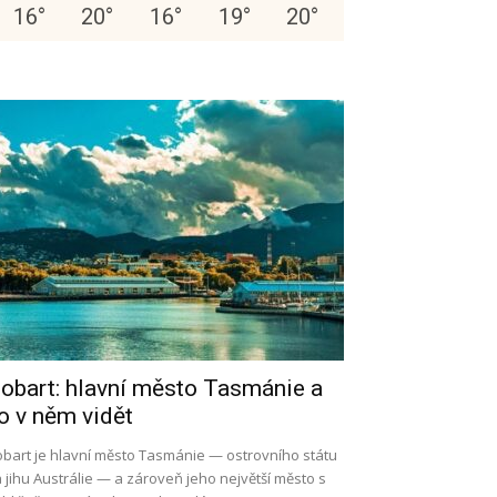
16
°
20
°
16
°
19
°
20
°
obart: hlavní město Tasmánie a
o v něm vidět
bart je hlavní město Tasmánie — ostrovního státu
 jihu Austrálie — a zároveň jeho největší město s