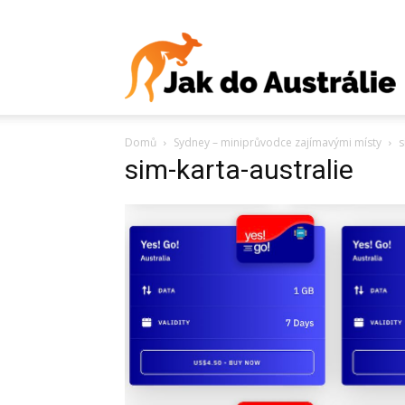
J
Domů
Sydney – miniprůvodce zajímavými místy
s
d
sim-karta-australie
A
V