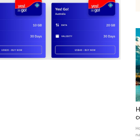
etenky,
tudium
H
ráce
c
Ho
na