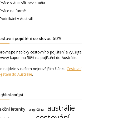
Práce v Austrálii bez studia
Práce na farmě
Podnikání v Austrálii
estovní pojištění se slevou 50%
rovnejte nabídky cestovního pojištění a využijte
evový kupon na 50% na pojištění do Austrálie.
še najdete v našem nejnovějším článku
Cestovní
jištění do Austrálie
.
ejhledanější
austrálie
akční letenky
angličtina
cestování