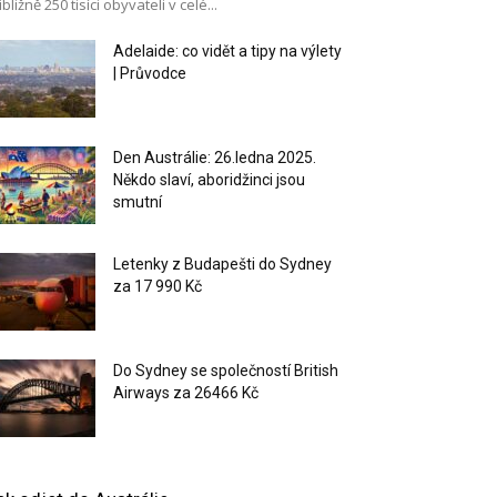
ibližně 250 tisíci obyvateli v celé...
Adelaide: co vidět a tipy na výlety
| Průvodce
Den Austrálie: 26.ledna 2025.
Někdo slaví, aboridžinci jsou
smutní
Letenky z Budapešti do Sydney
za 17 990 Kč
Do Sydney se společností British
Airways za 26466 Kč