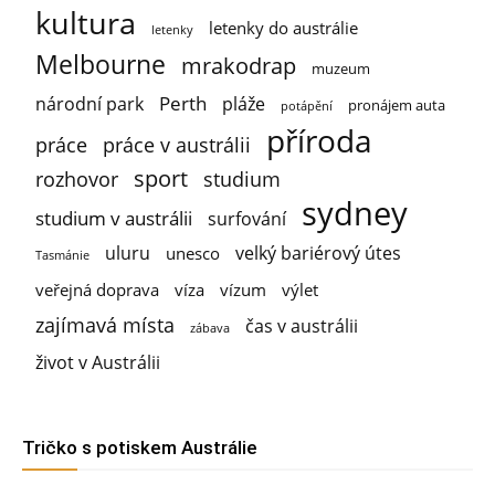
kultura
letenky do austrálie
letenky
Melbourne
mrakodrap
muzeum
Perth
národní park
pláže
pronájem auta
potápění
příroda
práce
práce v austrálii
sport
rozhovor
studium
sydney
studium v austrálii
surfování
uluru
velký bariérový útes
unesco
Tasmánie
veřejná doprava
víza
vízum
výlet
zajímavá místa
čas v austrálii
zábava
život v Austrálii
Tričko s potiskem Austrálie