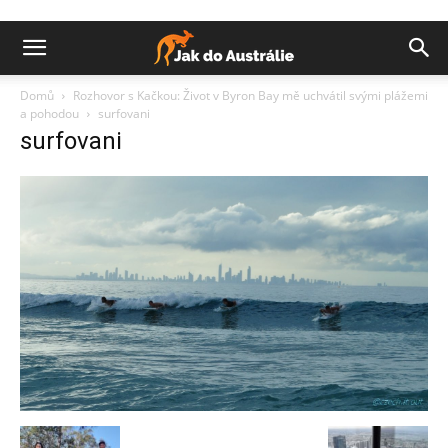
Domů
Rozhovor s Kačkou: Život v Byron Bay mě uchvátil svými plážemi
a pohodou
surfovani
surfovani