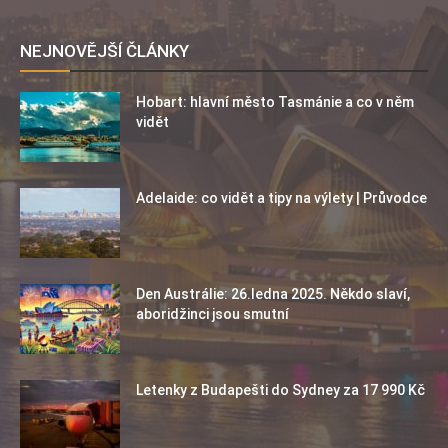
NEJNOVĚJŠÍ ČLÁNKY
Hobart: hlavní město Tasmánie a co v něm
vidět
Adelaide: co vidět a tipy na výlety | Průvodce
Den Austrálie: 26.ledna 2025. Někdo slaví,
aboridžinci jsou smutní
Letenky z Budapešti do Sydney za 17 990 Kč