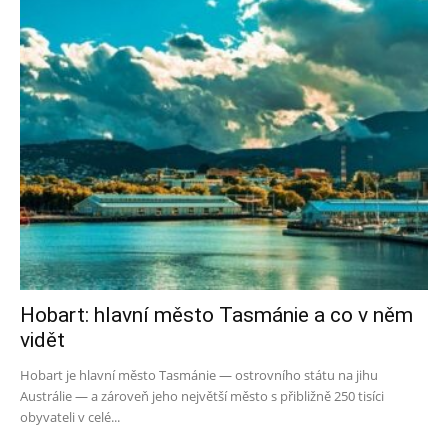
Hobart: hlavní město Tasmánie a co v něm
vidět
Hobart je hlavní město Tasmánie — ostrovního státu na jihu
Austrálie — a zároveň jeho největší město s přibližně 250 tisíci
obyvateli v celé...