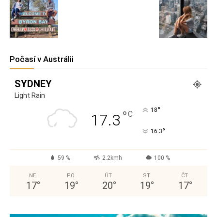
Počasí v Austrálii
SYDNEY
Light Rain
°
18
°
C
17.3
°
16.3
59 %
2.2kmh
100 %
NE
PO
ÚT
ST
ČT
17
°
19
°
20
°
19
°
17
°