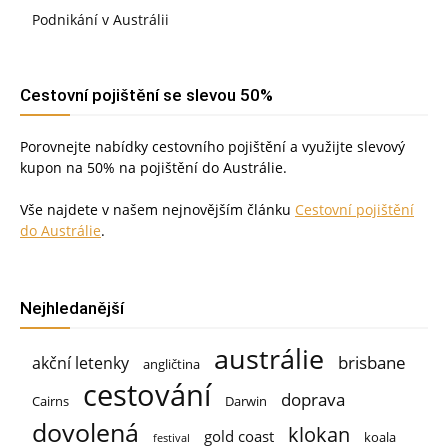
Podnikání v Austrálii
Cestovní pojištění se slevou 50%
Porovnejte nabídky cestovního pojištění a využijte slevový
kupon na 50% na pojištění do Austrálie.
Vše najdete v našem nejnovějším článku
Cestovní pojištění
do Austrálie
.
Nejhledanější
austrálie
brisbane
akční letenky
angličtina
cestování
doprava
Cairns
Darwin
dovolená
klokan
gold coast
koala
festival