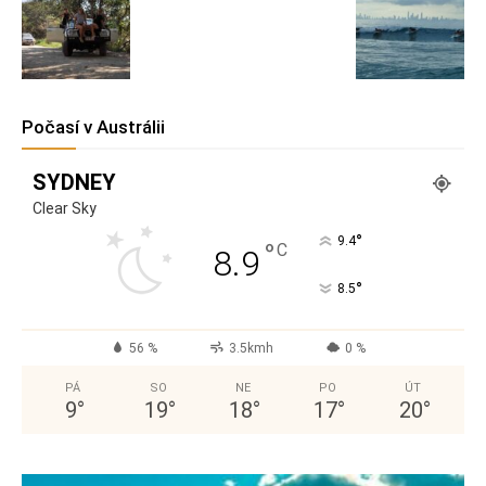
Počasí v Austrálii
SYDNEY
Clear Sky
°
9.4
°
C
8.9
°
8.5
56 %
3.5kmh
0 %
PÁ
SO
NE
PO
ÚT
9
°
19
°
18
°
17
°
20
°