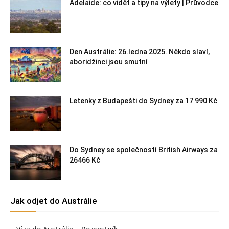
Adelaide: co vidět a tipy na výlety | Průvodce
Den Austrálie: 26.ledna 2025. Někdo slaví,
aboridžinci jsou smutní
Letenky z Budapešti do Sydney za 17 990 Kč
Do Sydney se společností British Airways za
26466 Kč
Jak odjet do Austrálie