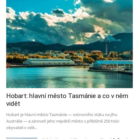
Hobart: hlavní město Tasmánie a co v něm
vidět
Hobart je hlavní město Tasmánie — ostrovního státu na jihu
Austrálie — a zároveň jeho největší město s přibližně 250 tisíci
obyvateli v celé...