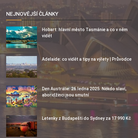
NEJNOVĚJŠÍ ČLÁNKY
Hobart: hlavní město Tasmánie a co v něm
vidět
Adelaide: co vidět a tipy na výlety | Průvodce
Den Austrálie: 26.ledna 2025. Někdo slaví,
aboridžinci jsou smutní
Letenky z Budapešti do Sydney za 17 990 Kč