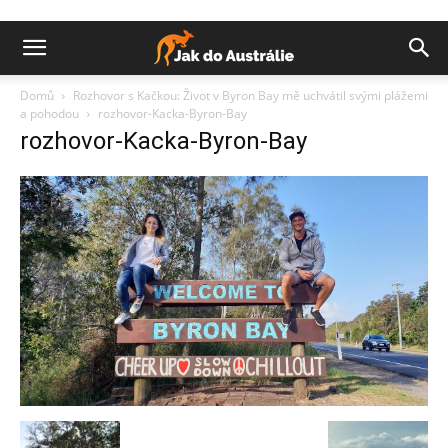
Domů
Rozhovor s Kačkou: Život v Byron Bay mě uchvátil svými plážemi
a pohodou
rozhovor-Kacka-Byron-Bay
rozhovor-Kacka-Byron-Bay