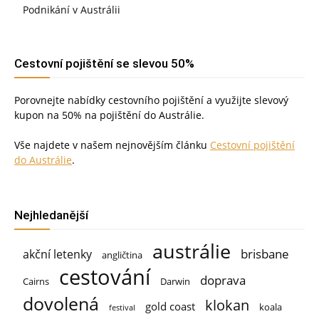
Podnikání v Austrálii
Cestovní pojištění se slevou 50%
Porovnejte nabídky cestovního pojištění a využijte slevový
kupon na 50% na pojištění do Austrálie.
Vše najdete v našem nejnovějším článku
Cestovní pojištění
do Austrálie
.
Nejhledanější
austrálie
brisbane
akční letenky
angličtina
cestování
doprava
Cairns
Darwin
dovolená
klokan
gold coast
koala
festival