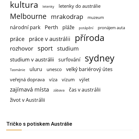
kultura
letenky do austrálie
letenky
Melbourne
mrakodrap
muzeum
Perth
národní park
pláže
pronájem auta
potápění
příroda
práce
práce v austrálii
sport
rozhovor
studium
sydney
studium v austrálii
surfování
uluru
velký bariérový útes
unesco
Tasmánie
veřejná doprava
víza
vízum
výlet
zajímavá místa
čas v austrálii
zábava
život v Austrálii
Tričko s potiskem Austrálie