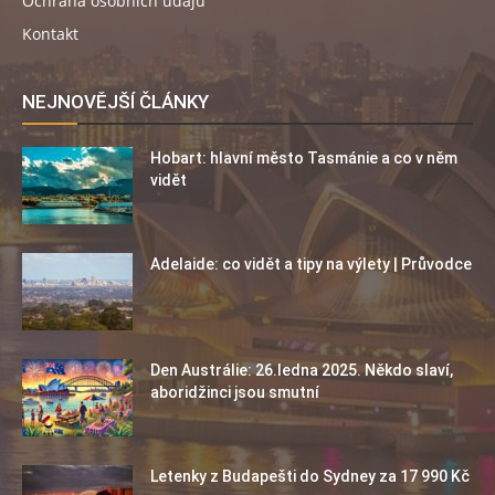
Ochrana osobních údajů
Kontakt
NEJNOVĚJŠÍ ČLÁNKY
Hobart: hlavní město Tasmánie a co v něm
vidět
Adelaide: co vidět a tipy na výlety | Průvodce
Den Austrálie: 26.ledna 2025. Někdo slaví,
aboridžinci jsou smutní
Letenky z Budapešti do Sydney za 17 990 Kč