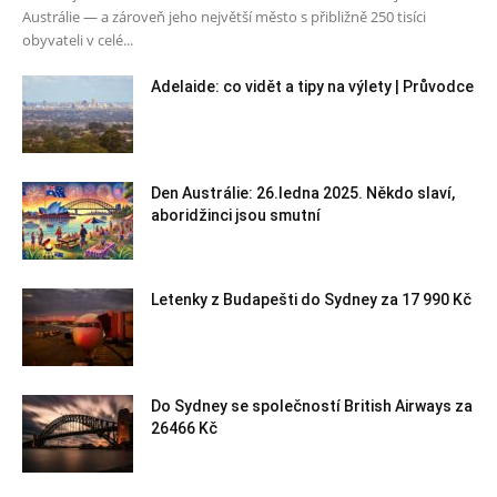
Austrálie — a zároveň jeho největší město s přibližně 250 tisíci
obyvateli v celé...
Adelaide: co vidět a tipy na výlety | Průvodce
Den Austrálie: 26.ledna 2025. Někdo slaví,
aboridžinci jsou smutní
Letenky z Budapešti do Sydney za 17 990 Kč
Do Sydney se společností British Airways za
26466 Kč