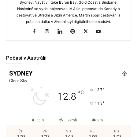
Sydney. Navštívil také Byron Bay, Gold Coast a Brisbane.
Následně se vydal objevovat JV Asie, pracovat do Kanady a
cestovat ve Střední a Jižní Americe. Martin spojil cestování a
práci na dálku v životní styl digitálního nomádství.
Počasí v Austrálii
SYDNEY
Clear Sky
°
13.7
°
C
12.8
°
11.3
65 %
0.9kmh
2 %
ČT
PÁ
SO
NE
PO