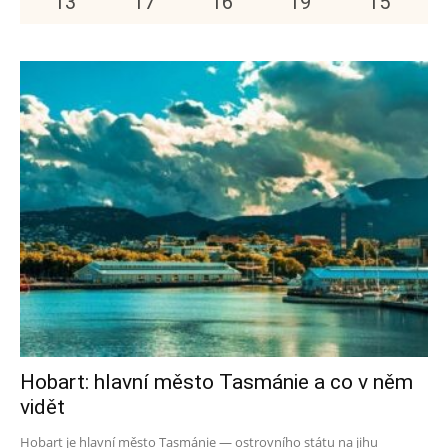
13
°
17
°
16
°
19
°
15
°
Hobart: hlavní město Tasmánie a co v něm
vidět
Hobart je hlavní město Tasmánie — ostrovního státu na jihu