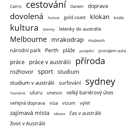
cestování
doprava
Cairns
Darwin
dovolená
klokan
gold coast
koala
festival
kultura
letenky do austrálie
letenky
Melbourne
mrakodrap
muzeum
Perth
národní park
pláže
pronájem auta
potápění
příroda
práce
práce v austrálii
sport
rozhovor
studium
sydney
studium v austrálii
surfování
uluru
velký bariérový útes
unesco
Tasmánie
veřejná doprava
víza
vízum
výlet
zajímavá místa
čas v austrálii
zábava
život v Austrálii