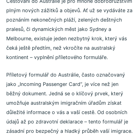
Cestování do Austrálie je pro mnohé dobrodružstvím
plným nových zážitků a objevů. Ať už se vydáváte za
poznáním nekonečných pláží, zelených deštných
pralesů, či dynamických měst jako Sydney a
Melbourne, existuje jeden nezbytný krok, který vás
čeká ještě předtím, než vkročíte na australský
kontinent – vyplnění příletového formuláře.
Příletový formulář do Austrálie, často označovaný
jako „Incoming Passenger Card“, je více než jen
běžný dokument. Jedná se o klíčový prvek, který
umožňuje australským imigračním úřadům získat
důležité informace o vás a vaší cestě. Od osobních
údajů až po zdravotní deklarace – tento formulář je
zásadní pro bezpečný a hladký průběh vaší imigrace.