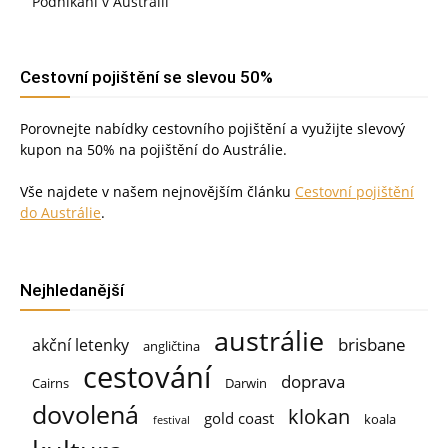
Podnikání v Austrálii
Cestovní pojištění se slevou 50%
Porovnejte nabídky cestovního pojištění a využijte slevový
kupon na 50% na pojištění do Austrálie.
Vše najdete v našem nejnovějším článku
Cestovní pojištění
do Austrálie
.
Nejhledanější
austrálie
brisbane
akční letenky
angličtina
cestování
doprava
Cairns
Darwin
dovolená
klokan
gold coast
koala
festival