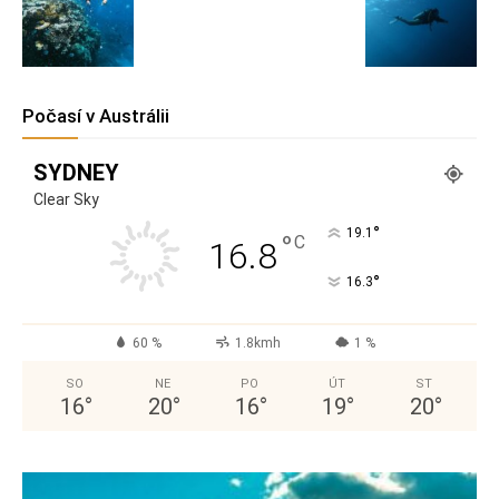
Počasí v Austrálii
SYDNEY
Clear Sky
°
19.1
°
C
16.8
°
16.3
60 %
1.8kmh
1 %
SO
NE
PO
ÚT
ST
16
°
20
°
16
°
19
°
20
°