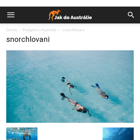
Domů
Potápění v Austrálii
snorchlovani
snorchlovani