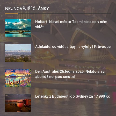
NEJNOVĚJŠÍ ČLÁNKY
Hobart: hlavní město Tasmánie a co v něm
vidět
Adelaide: co vidět a tipy na výlety | Průvodce
Den Austrálie: 26.ledna 2025. Někdo slaví,
aboridžinci jsou smutní
Letenky z Budapešti do Sydney za 17 990 Kč