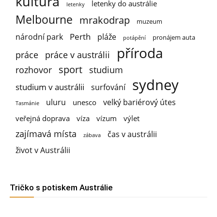
kultura
letenky do austrálie
letenky
Melbourne
mrakodrap
muzeum
Perth
národní park
pláže
pronájem auta
potápění
příroda
práce
práce v austrálii
sport
rozhovor
studium
sydney
studium v austrálii
surfování
uluru
velký bariérový útes
unesco
Tasmánie
veřejná doprava
víza
vízum
výlet
zajímavá místa
čas v austrálii
zábava
život v Austrálii
Tričko s potiskem Austrálie