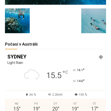
Počasí v Austrálii
SYDNEY
Light Rain
°
16.1
°
C
15.5
°
14.6
66 %
2.2kmh
100 %
NE
PO
ÚT
ST
ČT
15
°
19
°
20
°
19
°
17
°