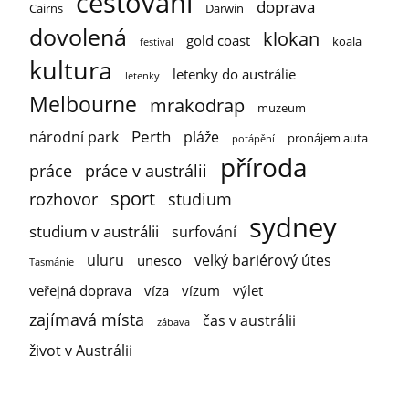
cestování
doprava
Cairns
Darwin
dovolená
klokan
gold coast
koala
festival
kultura
letenky do austrálie
letenky
Melbourne
mrakodrap
muzeum
Perth
národní park
pláže
pronájem auta
potápění
příroda
práce
práce v austrálii
sport
rozhovor
studium
sydney
studium v austrálii
surfování
uluru
velký bariérový útes
unesco
Tasmánie
veřejná doprava
víza
vízum
výlet
zajímavá místa
čas v austrálii
zábava
život v Austrálii