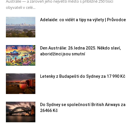
Austrálie — a zároveň jeho největší město s přibližně 250 tisíci
obyvateli v celé...
Adelaide: co vidět a tipy na výlety | Průvodce
Den Austrálie: 26.ledna 2025. Někdo slaví,
aboridžinci jsou smutní
Letenky z Budapešti do Sydney za 17 990 Kč
Do Sydney se společností British Airways za
26466 Kč