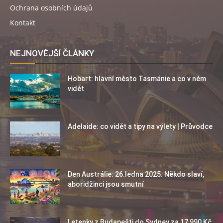
Ochrana osobních údajů
Kontakt
NEJNOVĚJŠÍ ČLÁNKY
Hobart: hlavní město Tasmánie a co v něm
vidět
Adelaide: co vidět a tipy na výlety | Průvodce
Den Austrálie: 26.ledna 2025. Někdo slaví,
aboridžinci jsou smutní
Letenky z Budapešti do Sydney za 17 990 Kč