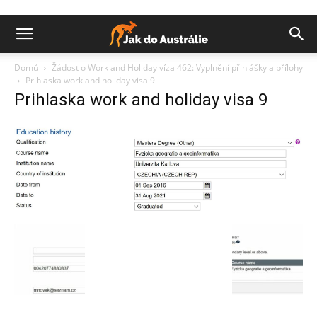
Domů
Žádost o Work and Holiday víza 462: Vyplnění přihlášky a přílohy
Prihlaska work and holiday visa 9
Prihlaska work and holiday visa 9