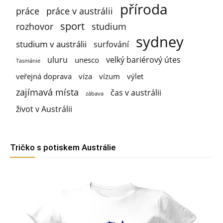
příroda
práce
práce v austrálii
sport
rozhovor
studium
sydney
studium v austrálii
surfování
uluru
velký bariérový útes
unesco
Tasmánie
veřejná doprava
víza
vízum
výlet
zajímavá místa
čas v austrálii
zábava
život v Austrálii
Tričko s potiskem Austrálie