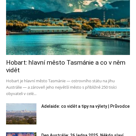
Hobart: hlavní město Tasmánie a co v něm
vidět
Hobart je hlavní město Tasmánie — ostrovního státu na jihu
Austrálie — a zároveň jeho největší město s přibližně 250 tisíci
obyvateli v celé...
Adelaide: co vidět a tipy na výlety | Průvodce
Den Austrálie: 26.ledna 2025. Někdo slaví,