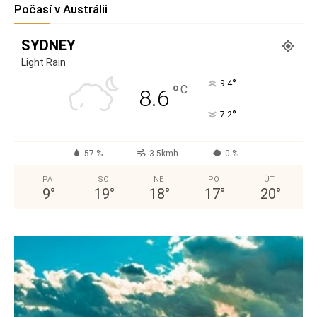
Počasí v Austrálii
SYDNEY
Light Rain
°
9.4
°
C
8.6
°
7.2
57 %
3.5kmh
0 %
PÁ
SO
NE
PO
ÚT
9
°
19
°
18
°
17
°
20
°