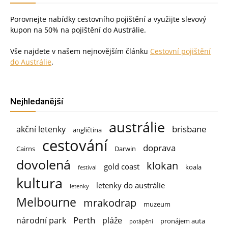
Porovnejte nabídky cestovního pojištění a využijte slevový
kupon na 50% na pojištění do Austrálie.
Vše najdete v našem nejnovějším článku
Cestovní pojištění
do Austrálie
.
Nejhledanější
austrálie
brisbane
akční letenky
angličtina
cestování
doprava
Cairns
Darwin
dovolená
klokan
gold coast
koala
festival
kultura
letenky do austrálie
letenky
Melbourne
mrakodrap
muzeum
Perth
národní park
pláže
pronájem auta
potápění