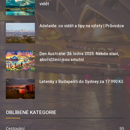
vidět
Adelaide: co vidět a tipy na výlety | Průvodce
Den Austrálie: 26.ledna 2025. Někdo slaví,
aboridžinci jsou smutní
Letenky z Budapešti do Sydney za 17 990 Kč
OBLÍBENÉ KATEGORIE
Cestování
95