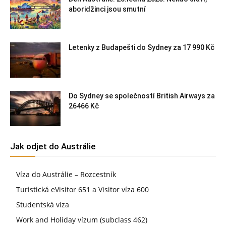
aboridžinci jsou smutní
Letenky z Budapešti do Sydney za 17 990 Kč
Do Sydney se společností British Airways za
26466 Kč
Jak odjet do Austrálie
Víza do Austrálie – Rozcestník
Turistická eVisitor 651 a Visitor víza 600
Studentská víza
Work and Holiday vízum (subclass 462)