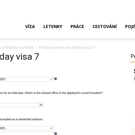
ak
VÍZA
LETENKY
PRÁCE
CESTOVÁNÍ
POJI
 přihlášky a přílohy
Prihlaska work and holiday visa 7
o
day visa 7
P
ustrálie?
íza,