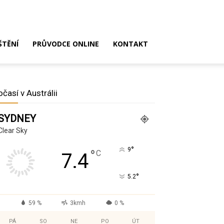
ŠTĚNÍ
PRŮVODCE ONLINE
KONTAKT
očasí v Austrálii
SYDNEY
Clear Sky
°
9
°
C
7.4
°
5.2
59 %
3kmh
0 %
PÁ
SO
NE
PO
ÚT