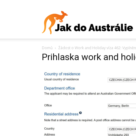
J
Domů
Žádost o Work and Holiday víza 462: Vyplnění
d
Prihlaska work and holi
A
V