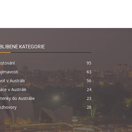
BLÍBENÉ KATEGORIE
estování
95
jímavosti
63
vot v Austrálii
56
áce v Austrálii
24
tenky do Austrálie
23
ozhovory
20