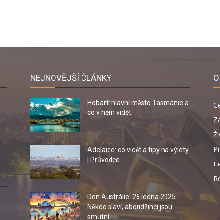
NEJNOVĚJŠÍ ČLÁNKY
O
Hobart: hlavní město Tasmánie a
C
co v něm vidět
Za
Ži
Pr
Adelaide: co vidět a tipy na výlety
| Průvodce
Le
R
Den Austrálie: 26.ledna 2025.
Někdo slaví, aboridžinci jsou
smutní