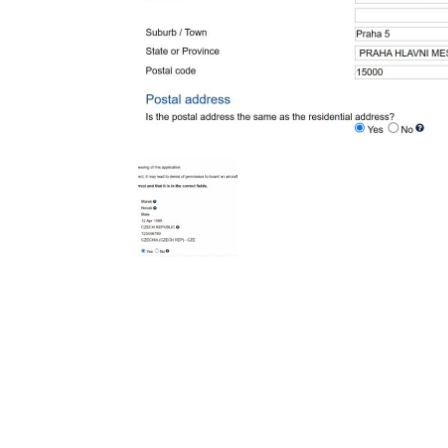
l
s
a
p