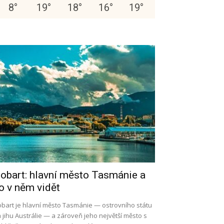
8
°
19
°
18
°
16
°
19
°
obart: hlavní město Tasmánie a
o v něm vidět
bart je hlavní město Tasmánie — ostrovního státu
 jihu Austrálie — a zároveň jeho největší město s