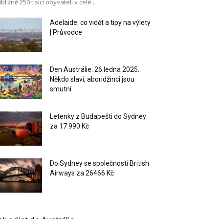
ibližně 250 tisíci obyvateli v celé...
Adelaide: co vidět a tipy na výlety
| Průvodce
Den Austrálie: 26.ledna 2025.
Někdo slaví, aboridžinci jsou
smutní
Letenky z Budapešti do Sydney
za 17 990 Kč
Do Sydney se společností British
Airways za 26466 Kč