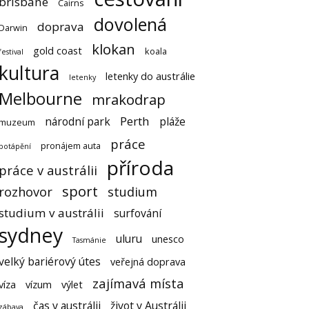
brisbane
Cairns
dovolená
doprava
Darwin
klokan
gold coast
koala
festival
kultura
letenky do austrálie
letenky
Melbourne
mrakodrap
Perth
národní park
pláže
muzeum
práce
pronájem auta
potápění
příroda
práce v austrálii
sport
rozhovor
studium
studium v austrálii
surfování
sydney
uluru
unesco
Tasmánie
velký bariérový útes
veřejná doprava
zajímavá místa
víza
vízum
výlet
čas v austrálii
život v Austrálii
zábava