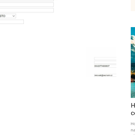
etenky,
tudium
H
ráce
c
Ho
na