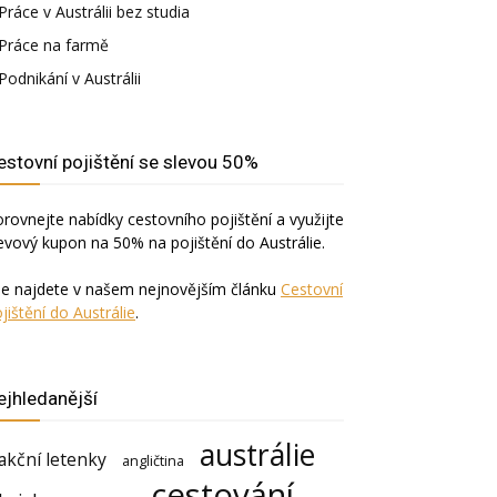
Práce v Austrálii bez studia
Práce na farmě
Podnikání v Austrálii
estovní pojištění se slevou 50%
rovnejte nabídky cestovního pojištění a využijte
evový kupon na 50% na pojištění do Austrálie.
še najdete v našem nejnovějším článku
Cestovní
jištění do Austrálie
.
ejhledanější
austrálie
akční letenky
angličtina
cestování