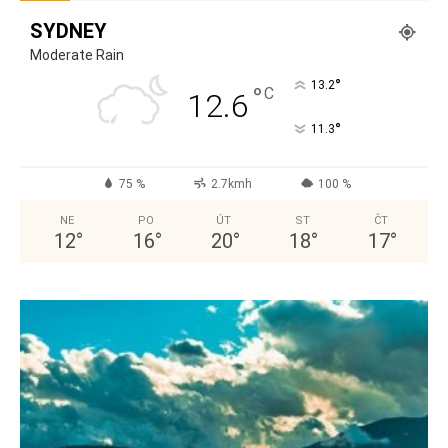
SYDNEY
Moderate Rain
°
13.2
°
C
12.6
°
11.3
75 %
2.7kmh
100 %
NE
PO
ÚT
ST
ČT
12
°
16
°
20
°
18
°
17
°