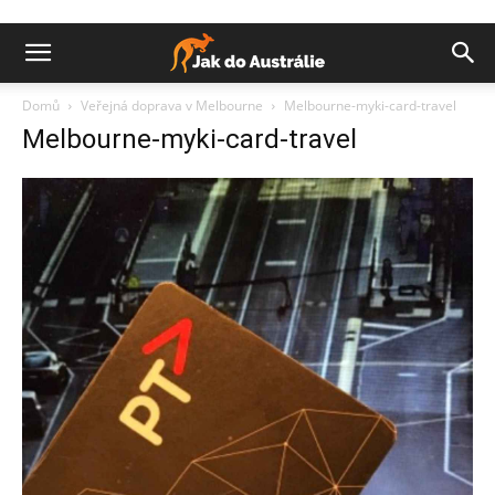
Domů
Veřejná doprava v Melbourne
Melbourne-myki-card-travel
Melbourne-myki-card-travel