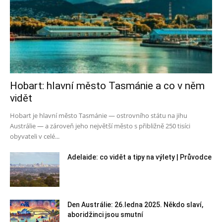
Hobart: hlavní město Tasmánie a co v něm
vidět
Hobart je hlavní město Tasmánie — ostrovního státu na jihu
Austrálie — a zároveň jeho největší město s přibližně 250 tisíci
obyvateli v celé...
Adelaide: co vidět a tipy na výlety | Průvodce
Den Austrálie: 26.ledna 2025. Někdo slaví,
aboridžinci jsou smutní