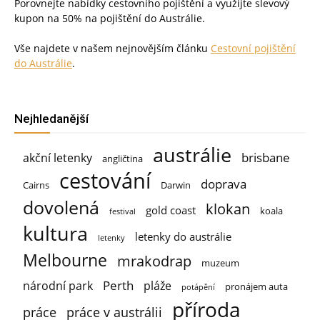
Porovnejte nabídky cestovního pojištění a využijte slevový
kupon na 50% na pojištění do Austrálie.
Vše najdete v našem nejnovějším článku
Cestovní pojištění
do Austrálie
.
Nejhledanější
austrálie
brisbane
akční letenky
angličtina
cestování
doprava
Cairns
Darwin
dovolená
klokan
gold coast
koala
festival
kultura
letenky do austrálie
letenky
Melbourne
mrakodrap
muzeum
Perth
národní park
pláže
pronájem auta
potápění
příroda
práce
práce v austrálii