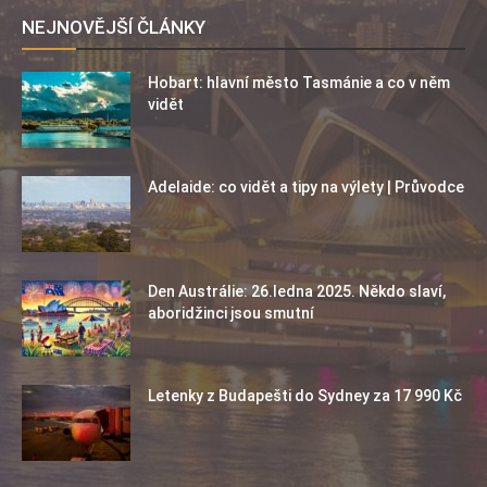
NEJNOVĚJŠÍ ČLÁNKY
Hobart: hlavní město Tasmánie a co v něm
vidět
Adelaide: co vidět a tipy na výlety | Průvodce
Den Austrálie: 26.ledna 2025. Někdo slaví,
aboridžinci jsou smutní
Letenky z Budapešti do Sydney za 17 990 Kč