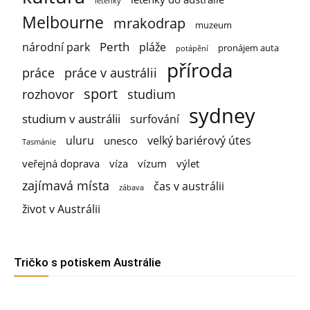
letenky
Melbourne
mrakodrap
muzeum
Perth
národní park
pláže
pronájem auta
potápění
příroda
práce
práce v austrálii
sport
rozhovor
studium
sydney
studium v austrálii
surfování
uluru
velký bariérový útes
unesco
Tasmánie
veřejná doprava
víza
vízum
výlet
zajímavá místa
čas v austrálii
zábava
život v Austrálii
Tričko s potiskem Austrálie