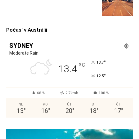
Počasí v Austrálii
SYDNEY
Moderate Rain
°
13.7
°
C
13.4
°
12.5
68 %
2.7kmh
100 %
NE
PO
ÚT
ST
ČT
13
°
16
°
20
°
18
°
17
°