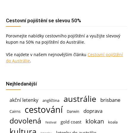
Cestovní pojištění se slevou 50%
Porovnejte nabídky cestovního pojištění a využijte slevový
kupon na 50% na pojištění do Austrálie.
Vše najdete v našem nejnovějším článku
Cestovní pojištění
do Austrálie
.
Nejhledanější
austrálie
brisbane
akční letenky
angličtina
cestování
doprava
Cairns
Darwin
dovolená
klokan
gold coast
koala
festival
kultura
letenky do austrálie